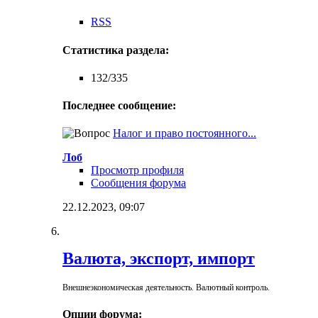
RSS
Статистика раздела:
132/335
Последнее сообщение:
Налог и право постоянного...
Лоб
Просмотр профиля
Сообщения форума
22.12.2023,
09:07
Валюта, экспорт, импорт
Внешнеэкономическая деятельность. Валютный контроль.
Опции форума: