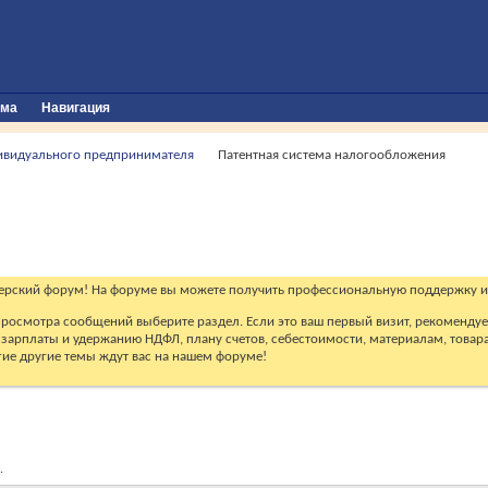
ума
Навигация
ивидуального предпринимателя
Патентная система налогообложения
ерский форум! На форуме вы можете получить профессиональную поддержку и
 просмотра сообщений выберите раздел. Если это ваш первый визит, рекоменду
зарплаты и удержанию НДФЛ, плану счетов, себестоимости, материалам, товарам
огие другие темы ждут вас на нашем форуме!
.