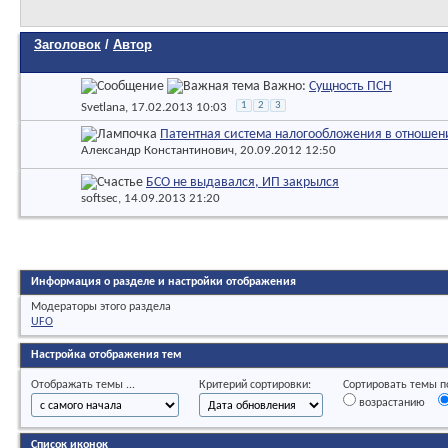
Заголовок
/
Автор
Важно:
Сущность ПСН
1
2
3
Svetlana
, 17.02.2013 10:03
Патентная система налогообложения в отношени
Александр Константинович
, 20.09.2012 12:50
БСО не выдавался, ИП закрылся
softsec
, 14.09.2013 21:20
Информация о разделе и настройки отображения
Модераторы этого раздела
UFO
Настройка отображения тем
Отображать темы ...
Критерий сортировки:
Сортировать темы по
возрастанию
Список иконок