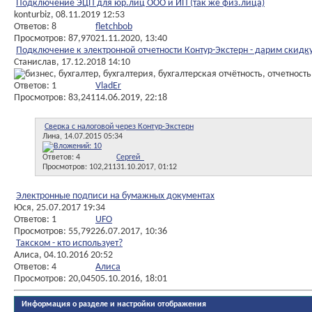
Подключение ЭЦП для юр.лиц ООО и ИП (так же физ.лица)
konturbiz
, 08.11.2019 12:53
Ответов: 8
fletchbob
Просмотров: 87,970
21.11.2020,
13:40
Подключение к электронной отчетности Контур-Экстерн - дарим скидк
Станислав
, 17.12.2018 14:10
Ответов: 1
VladEr
Просмотров: 83,241
14.06.2019,
22:18
Сверка с налоговой через Контур-Экстерн
Лина
, 14.07.2015 05:34
Ответов: 4
Сергей_
Просмотров: 102,211
31.10.2017,
01:12
Электронные подписи на бумажных документах
Юся
, 25.07.2017 19:34
Ответов: 1
UFO
Просмотров: 55,792
26.07.2017,
10:36
Такском - кто использует?
Алиса
, 04.10.2016 20:52
Ответов: 4
Алиса
Просмотров: 20,045
05.10.2016,
18:01
Информация о разделе и настройки отображения