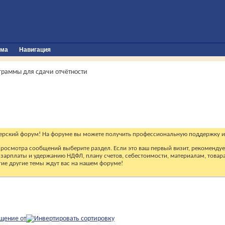
ума
Навигация
граммы для сдачи отчётности
ерский форум! На форуме вы можете получить профессиональную поддержку и
 просмотра сообщений выберите раздел. Если это ваш первый визит, рекоменду
зарплаты и удержанию НДФЛ, плану счетов, себестоимости, материалам, товарам
огие другие темы ждут вас на нашем форуме!
щение от