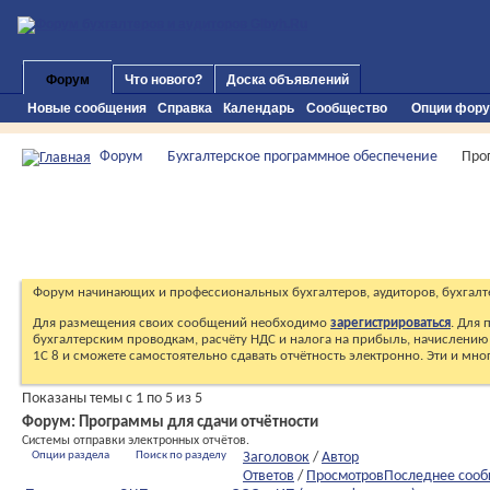
Форум
Что нового?
Доска объявлений
Новые сообщения
Справка
Календарь
Сообщество
Опции фор
Форум
Бухгалтерское программное обеспечение
Про
Форум начинающих и профессиональных бухгалтеров, аудиторов, бухгалт
Для размещения своих сообщений необходимо
зарегистрироваться
. Для
бухгалтерским проводкам, расчёту НДС и налога на прибыль, начислению 
1С 8 и сможете самостоятельно сдавать отчётность электронно. Эти и мн
Показаны темы с 1 по 5 из 5
Форум:
Программы для сдачи отчётности
Системы отправки электронных отчётов.
Опции раздела
Поиск по разделу
Заголовок
/
Автор
Ответов
/
Просмотров
Последнее сооб