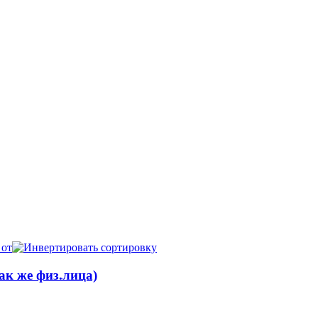
 от
к же физ.лица)