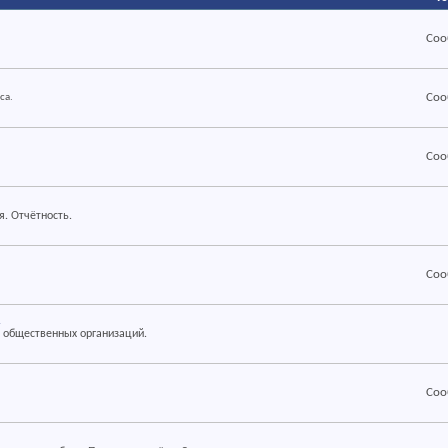
RSS
Соо
RSS
Соо
са.
RSS
Соо
RSS
я. Отчётность.
RSS
Соо
и
RSS
и общественных организаций.
RSS
Соо
RSS