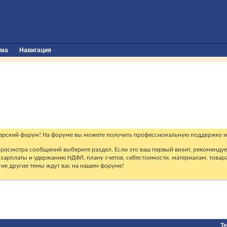
ума
Навигация
ерский форум! На форуме вы можете получить профессиональную поддержку и
 просмотра сообщений выберите раздел. Если это ваш первый визит, рекоменду
зарплаты и удержанию НДФЛ, плану счетов, себестоимости, материалам, товарам
огие другие темы ждут вас на нашем форуме!
Т