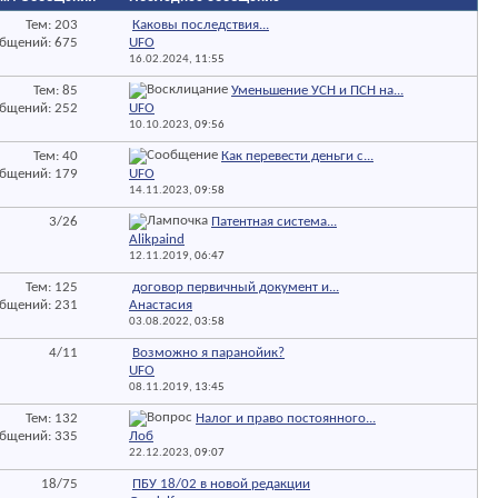
Тем: 203
Каковы последствия...
бщений: 675
UFO
16.02.2024,
11:55
Тем: 85
Уменьшение УСН и ПСН на...
бщений: 252
UFO
10.10.2023,
09:56
Тем: 40
Как перевести деньги с...
бщений: 179
UFO
14.11.2023,
09:58
3/26
Патентная система...
Alikpaind
12.11.2019,
06:47
Тем: 125
договор первичный документ и...
бщений: 231
Анастасия
03.08.2022,
03:58
4/11
Возможно я паранойик?
UFO
08.11.2019,
13:45
Тем: 132
Налог и право постоянного...
бщений: 335
Лоб
22.12.2023,
09:07
18/75
ПБУ 18/02 в новой редакции