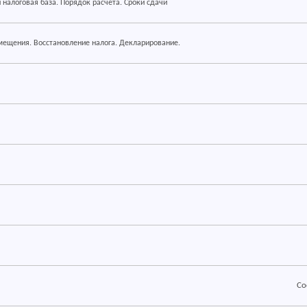
 налоговая база. Порядок расчёта. Сроки сдачи
RSS
мещения. Восстановление налога. Декларирование.
RSS
RSS
RSS
RSS
RSS
RSS
Со