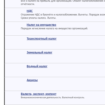
Всё о налоге на прибыль для организаций. Объект налогообложения и
отчётности.
НДС
Отражение НДС в бухучёте и налогообложении. Вычеты. Порядок воз
Сроки уплаты налога. Льготы.
Налог на имущество
Порядок исчисления налога на имущество организаций.
Транспортный налог
Земельный налог
Водный налог
Акцизы
Валюта, экспорт, импорт
Внешнеэкономическая деятельность. Валютный контроль.