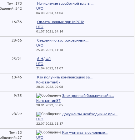
Тем: 173
Начисление заработной платы...
бщений: 542
UFO
06.03.2024,
14:06
16/66
Оплата ночных при МРОТе
UFO
01.07.2021,
14:14
28/66
Сведения о застрахованных...
UFO
25.05.2021,
11:48
25/91
6-НДФЛ
UFO
21.04.2022,
11:07
13/46
Как получить компенсацию за...
Константин87
28.01.2022,
02:08
9/35
Электронный больничный в...
Константин87
28.01.2022,
03:05
28/99
Документы необходимые при...
UFO
22.07.2022,
13:37
Тем: 13
Как учитывать основные...
общений: 27
UFO