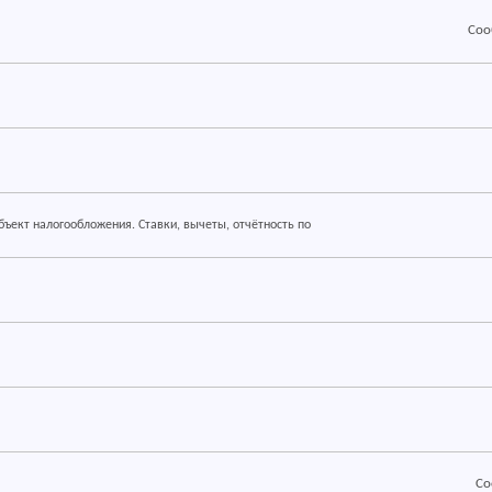
RSS
Соо
RSS
RSS
RSS
бъект налогообложения. Ставки, вычеты, отчётность по
RSS
RSS
RSS
RSS
Со