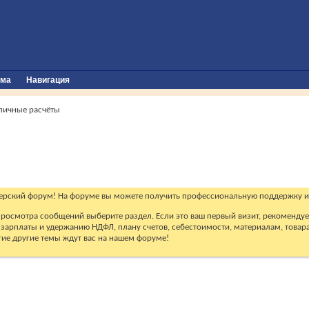
ума
Навигация
личные расчёты
ерский форум! На форуме вы можете получить профессиональную поддержку и
 просмотра сообщений выберите раздел. Если это ваш первый визит, рекоменду
зарплаты и удержанию НДФЛ, плану счетов, себестоимости, материалам, товарам
огие другие темы ждут вас на нашем форуме!