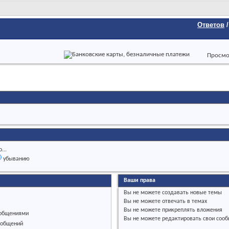
Ответов
Просмо
...
убыванию
Ваши права
Вы
не можете
создавать новые темы
Вы
не можете
отвечать в темах
Вы
не можете
прикреплять вложения
ообщениями
Вы
не можете
редактировать свои соо
ообщений