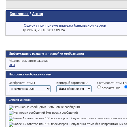
Заголовок
/
Автор
Ошибка при приеме платежа банковской картой
Lyudmila
, 23.10.2017 09:24
Информация о разделе и настройки отображения
Модераторы этого раздела
UFO
Настройка отображения тем
Отображать темы ...
Критерий сортировки:
Сортировать темы по
возрастанию
Список иконок
Есть новые сообщения
Нет новых сообщений
Популярная тема с непрочитанными с
Популярная тема без непрочитанных с