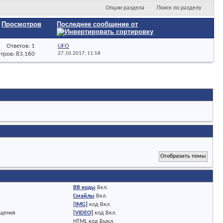
Опции раздела
Поиск по разделу
/
Просмотров
Последнее сообщение от
Ответов: 1
UFO
тров: 83,160
27.10.2017,
11:58
BB коды
Вкл.
Смайлы
Вкл.
[IMG]
код
Вкл.
бщения
[VIDEO]
код
Вкл.
HTML код
Выкл.