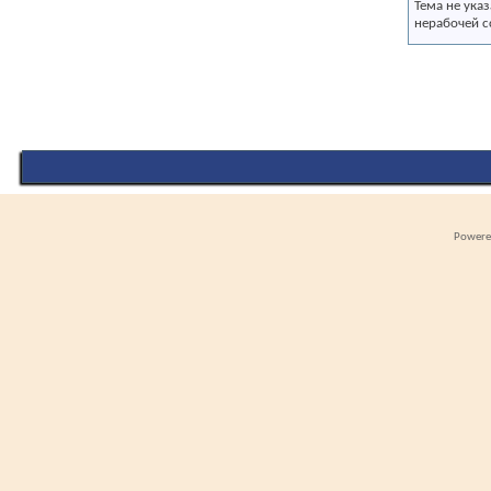
Тема не ука
нерабочей с
Powered