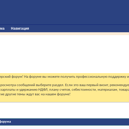
ума
Навигация
ерский форум! На форуме вы можете получить профессиональную поддержку и
 просмотра сообщений выберите раздел. Если это ваш первый визит, рекоменду
зарплаты и удержанию НДФЛ, плану счетов, себестоимости, материалам, товарам
огие другие темы ждут вас на нашем форуме!
форума