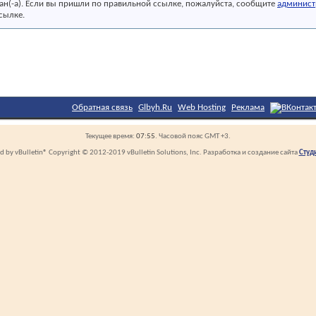
зан(-а). Если вы пришли по правильной ссылке, пожалуйста, сообщите
админист
сылке.
Обратная связь
Glbyh.Ru
Web Hosting
Реклама
Текущее время:
07:55
. Часовой пояс GMT +3.
 by vBulletin® Copyright © 2012-2019 vBulletin Solutions, Inc. Разработка и создание сайта
Студ