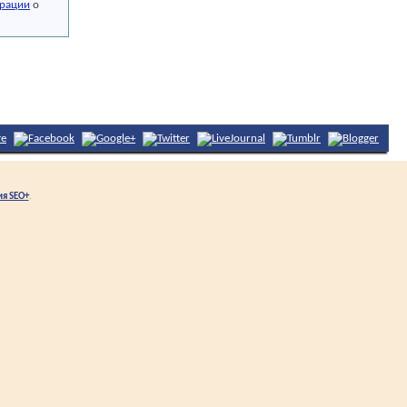
рации
о
ия SEO+
.