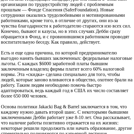
организации по трудоустройству людей с проблемным
прошлым — Фонде Спасения (SaferFoundation). Новые
сотрудники оказались трудолюбивыми и мотивированными
работниками, кроме того, в отличие от других, они из-за
чувства благодарности к работодателю стараются изо всех сил.
Конечно, бывают и казусы, но в этих случаях Дебби сразу
обращается в Фонд, и с провинившимся работником проводят
воспитательную беседу. Как правило, действует.
Есть и еще одна причина, по которой предпринимателю
выгодно нанять бывших заключенных: федеральные налоговые
льготы. С каждых $6000 заработной платы бывшим
заключенным владелец фирмы платит всего 60% налоговой
нормы. Эта «скидка» сделана специально для того, чтобы
людей, которые заново вливаются в общество, охотнее брали на
работу. Таким людям необходимо помочь быстро
адаптироваться, ведь каждый год в США их число составляет
более 650 000 человек.
Основа политики Jakacki Bag & Barrel заключается в том, что
каждому нужно давать второй шанс. С некоторыми бывшими
заключенными Дебби работает уже 8-10 лет. Она рассказывает,
что наличие работы позитивно отражается на их жизнях:
некоторые решили продолжить или начать образование, другие
стремительно поднимаются по карьерной лестнице.