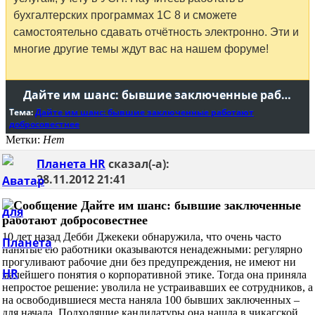
бухгалтерских программах 1С 8 и сможете
самостоятельно сдавать отчётность электронно. Эти и
многие другие темы ждут вас на нашем форуме!
Дайте им шанс: бывшие заключенные работают добросовестнее
Тема:
Дайте им шанс: бывшие заключенные работают
добросовестнее
Метки:
Нет
Планета HR
сказал(-а):
28.11.2012
21:41
Дайте им шанс: бывшие заключенные
работают добросовестнее
10 лет назад Дебби Джекеки обнаружила, что очень часто
нанятые ею работники оказываются ненадежными: регулярно
прогуливают рабочие дни без предупреждения, не имеют ни
малейшего понятия о корпоративной этике. Тогда она приняла
непростое решение: уволила не устраивавших ее сотрудников, а
на освободившиеся места наняла 100 бывших заключенных –
для начала. Подходящие кандидатуры она нашла в чикагской