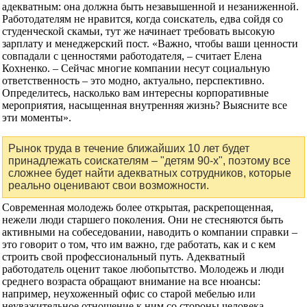
адекватным: она должна быть незавышенной и незаниженной.
Работодателям не нравится, когда соискатель, едва сойдя со
студенческой скамьи, тут же начинает требовать высокую
зарплату и менеджерский пост. «Важно, чтобы ваши ценности
совпадали с ценностями работодателя, – считает Елена
Кохненко. – Сейчас многие компании несут социальную
ответственность – это модно, актуально, перспективно.
Определитесь, насколько вам интересны корпоративные
мероприятия, насыщенная внутренняя жизнь? Выясните все
эти моменты».
Рынок труда в течение ближайших 10 лет будет
принадлежать соискателям – "детям 90-х", поэтому все
сложнее будет найти адекватных сотрудников, которые
реально оценивают свои возможности.
Современная молодежь более открытая, раскрепощенная,
нежели люди старшего поколения. Они не стесняются быть
активными на собеседовании, наводить о компании справки –
это говорит о том, что им важно, где работать, как и с кем
строить свой профессиональный путь. Адекватный
работодатель оценит такое любопытство. Молодежь и люди
среднего возраста обращают внимание на все нюансы:
например, неухоженный офис со старой мебелью или
неуважительное отношение к ним со стороны человека,