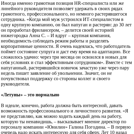
Иногда именно грамотная позиция HR-специалиста или же
линейного руководителя позволяет удержать в своих рядах
грамотного, профессионального, но немного растерявшегося
сотрудника. «Когда мой муж устроился ИТ-специалистом в
одну крупную компанию, он был напуган и растерян: до 30 лет
он проработал фрилансером, – делится своей историей
нижегородка Анна С. – И вдруг – крупная компания,
необходимость соблюдать режим работы и разделять
корпоративные ценности. Я очень надеялась, что работодатель
поймет состояние супруга и даст ему время на адаптацию. Все
сложилось удачно: через три месяца он освоился в новых для
себя условиях и стал эффективным сотрудником». Вместе с тем
напуганный, растерявшийся новичок зачастую уже через пару
недель пишет заявление об увольнении. Значит, он не
почувствовал поддержку со стороны коллег и своего
руководителя.
«Летуны» – это нормально
В идеале, конечно, работа должна быть интересной, давать
возможность профессионального и личностного развития. «Я
не представляю, как можно ходить каждый день на работу,
которую ты ненавидишь, – высказывает мнение директор по
персоналу компании «Юнилин» Галина Погодина. – В первую
очередь надо искать интересную для себя сферу. Лет 10 назад