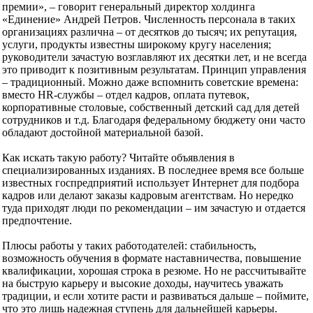
премии», – говорит генеральный директор холдинга
«Единение» Андрей Петров. Численность персонала в таких
организациях различна – от десятков до тысяч; их репутация,
услуги, продукты известны широкому кругу населения;
руководители зачастую возглавляют их десятки лет, и не всегда
это приводит к позитивным результатам. Принцип управления
– традиционный. Можно даже вспомнить советские времена:
вместо HR-службы – отдел кадров, оплата путевок,
корпоративные столовые, собственный детский сад для детей
сотрудников и т.д. Благодаря федеральному бюджету они часто
обладают достойной материальной базой.
Как искать такую работу? Читайте объявления в
специализированных изданиях. В последнее время все больше
известных госпредприятий использует Интернет для подбора
кадров или делают заказы кадровым агентствам. Но нередко
туда приходят люди по рекомендации – им зачастую и отдается
предпочтение.
Плюсы работы у таких работодателей: стабильность,
возможность обучения в формате наставничества, повышение
квалификации, хорошая строка в резюме. Но не рассчитывайте
на быструю карьеру и высокие доходы, научитесь уважать
традиции, и если хотите расти и развиваться дальше – поймите,
что это лишь надежная ступень для дальнейшей карьеры.