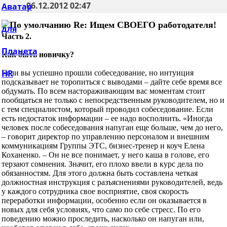
06.12.2012
02:47
Re: Ищем СВОЕГО работодателя!
Часть 2.
Как быть новичку?
Если вы успешно прошли собеседование, но интуиция
подсказывает не торопиться с выводами – дайте себе время все
обдумать. По всем настораживающим вас моментам стоит
пообщаться не только с непосредственным руководителем, но и
с тем специалистом, который проводил собеседование. Если
есть недостаток информации – ее надо восполнить. «Иногда
человек после собеседования напуган еще больше, чем до него,
– говорит директор по управлению персоналом и внешним
коммуникациям Группы ЭТС, бизнес-тренер и коуч Елена
Коханенко. – Он не все понимает, у него каша в голове, его
терзают сомнения. Значит, его плохо ввели в курс дела по
обязанностям. Для этого должна быть составлена четкая
должностная инструкция с разъяснениями руководителей, ведь
у каждого сотрудника свое восприятие, своя скорость
переработки информации, особенно если он оказывается в
новых для себя условиях, что само по себе стресс. По его
поведению можно проследить, насколько он напуган или,