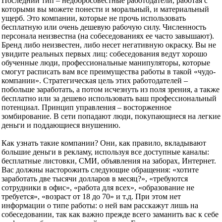
Последний тип – недобросовестные работодатели, работая с
которыми вы можете понести и моральный, и материальный
ущерб. Это компании, которые не прочь использовать
бесплатную или очень дешевую рабочую силу. Численность
персонала неизвестна (на собеседованиях ее часто завышают).
Бренд либо неизвестен, либо несет негативную окраску. Вы не
увидите реальных первых лиц: собеседования ведут хорошо
обученные люди, профессиональные манипуляторы, которые
смогут расписать вам все преимущества работы в такой «чудо-
компании». Стратегическая цель этих работодателей –
побольше заработать, а потом исчезнуть из поля зрения, а также
бесплатно или за дешево использовать ваш профессиональный
потенциал. Принцип управления – восторженное
зомбирование. В сети попадают люди, покупающиеся на легкие
деньги и поддающиеся внушению.
Как узнать такие компании? Они, как правило, вкладывают
большие деньги в рекламу, используя все доступные каналы:
бесплатные листовки, СМИ, объявления на заборах, Интернет.
Вас должны насторожить следующие обращения: «хотите
заработать две тысячи долларов в месяц?», «требуются
сотрудники в офис», «работа для всех», «образование не
требуется», «возраст от 18 до 70» и т.д. При этом нет
информации о типе работы: о ней вам расскажут лишь на
собеседовании, так как важно прежде всего заманить вас к себе