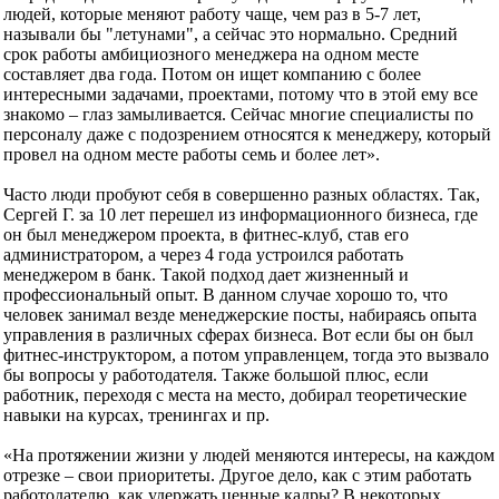
людей, которые меняют работу чаще, чем раз в 5-7 лет,
называли бы "летунами", а сейчас это нормально. Средний
срок работы амбициозного менеджера на одном месте
составляет два года. Потом он ищет компанию с более
интересными задачами, проектами, потому что в этой ему все
знакомо – глаз замыливается. Сейчас многие специалисты по
персоналу даже с подозрением относятся к менеджеру, который
провел на одном месте работы семь и более лет».
Часто люди пробуют себя в совершенно разных областях. Так,
Сергей Г. за 10 лет перешел из информационного бизнеса, где
он был менеджером проекта, в фитнес-клуб, став его
администратором, а через 4 года устроился работать
менеджером в банк. Такой подход дает жизненный и
профессиональный опыт. В данном случае хорошо то, что
человек занимал везде менеджерские посты, набираясь опыта
управления в различных сферах бизнеса. Вот если бы он был
фитнес-инструктором, а потом управленцем, тогда это вызвало
бы вопросы у работодателя. Также большой плюс, если
работник, переходя с места на место, добирал теоретические
навыки на курсах, тренингах и пр.
«На протяжении жизни у людей меняются интересы, на каждом
отрезке – свои приоритеты. Другое дело, как с этим работать
работодателю, как удержать ценные кадры? В некоторых