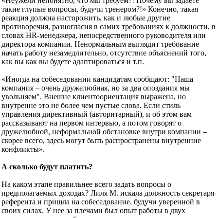
«Неужели непонятно, что мы требуем?! Почему вы задаете
такие глупые вопросы, будучи тренером?!» Конечно, такая
реакция должна насторожить, как и любые другие
противоречия, разногласия в самих требованиях к должности, в
словах HR-менеджера, непосредственного руководителя или
директора компании. Ненормальным выглядит требование
начать работу незамедлительно, отсутствие объяснений того,
как вы как вы будете адаптироваться и т.п.
«Иногда на собеседовании кандидатам сообщают: "Наша
компания – очень дружелюбная, но за два опоздания мы
увольняем". Внешне клиентоориентация выражена, но
внутренне это не более чем пустые слова. Если стиль
управления директивный (авторитарный), и об этом вам
рассказывают на первом интервью, а потом говорят о
дружелюбной, неформальной обстановке внутри компании –
скорее всего, здесь могут быть распространены внутренние
конфликты».
А сколько будут платить?
На каком этапе правильнее всего задать вопросы о
предполагаемых доходах? Лиля М. искала должность секретаря-
референта и пришла на собеседование, будучи уверенной в
своих силах. У нее за плечами был опыт работы в двух