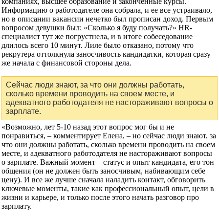
компаниях, высшее образование и законченные курсы.
Информацию о работодателе она собрала, и ее все устраивало,
но в описании вакансии нечетко был прописан доход. Первым
вопросом девушки был: «Сколько я буду получать?» HR-
специалист тут же погрустнела, и в итоге собеседование
длилось всего 10 минут. Лиле было отказано, потому что
рекрутера оттолкнула заносчивость кандидатки, которая сразу
же начала с финансовой стороны дела.
Сейчас люди знают, за что они должны работать,
сколько времени проводить на своем месте, и
адекватного работодателя не настораживают вопросы о
зарплате.
«Возможно, лет 5-10 назад этот вопрос мог бы и не
понравиться, – комментирует Елена, – но сейчас люди знают, за
что они должны работать, сколько времени проводить на своем
месте, и адекватного работодателя не настораживают вопросы
о зарплате. Важный момент – статус и опыт кандидата, его тон
общения (он не должен быть заносчивым, набивающим себе
цену). И все же лучше сначала наладить контакт, обговорить
ключевые моменты, такие как профессиональный опыт, цели в
жизни и карьере, и только после этого начать разговор про
зарплату.