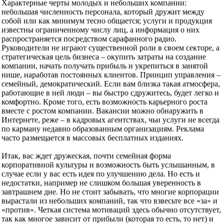
Характерные черты молодых и небольших компании:
небольшая численность персонала, который дружит между
собой или как минимум тесно общается; услуги и продукция
известны ограниченному числу лиц, а информация о них
распространяется посредством сарафанного радио.
Руководители не играют существенной роли в своем секторе, а
стратегическая цель бизнеса – окупить затраты на создание
компании, начать получать прибыль и укрепиться в занятой
нише, наработав постоянных клиентов. Принцип управления –
семейный, демократический. Если вам близка такая атмосфера,
работающие в ней люди – вы быстро сдружитесь, будет легко и
комфортно. Кроме того, есть возможность карьерного роста
вместе с ростом компании. Вакансии можно обнаружить в
Интернете, реже – в кадровых агентствах, чьи услуги не всегда
по карману недавно образованным организациям. Реклама
часто размещается в массовых бесплатных изданиях.
Итак, вас ждет дружеская, почти семейная форма
корпоративной культуры и возможность быть услышанным, в
случае если у вас есть идея по улучшению дела. Но есть и
недостатки, например не слишком большая уверенность в
завтрашнем дне. Но не стоит забывать, что многие корпорации
вырастали из небольших компаний, так что взвесьте все «за» и
«против». Четкая система мотиваций здесь обычно отсутствует,
так как многое зависит от прибыли (которая то есть, то нет) и