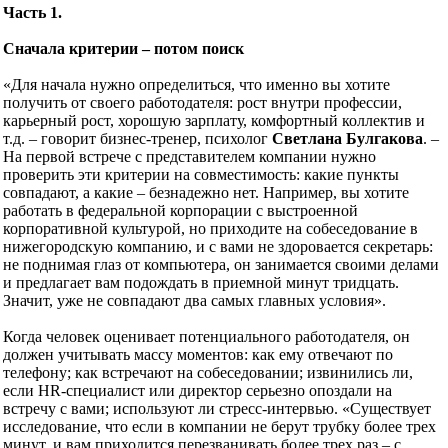
Часть 1.
Сначала критерии – потом поиск
«Для начала нужно определиться, что именно вы хотите
получить от своего работодателя: рост внутри профессии,
карьерный рост, хорошую зарплату, комфортный коллектив и
т.д. – говорит бизнес-тренер, психолог
Светлана Булгакова
. –
На первой встрече с представителем компании нужно
проверить эти критерии на совместимость: какие пункты
совпадают, а какие – безнадежно нет. Например, вы хотите
работать в федеральной корпорации с выстроенной
корпоративной культурой, но приходите на собеседование в
нижегородскую компанию, и с вами не здоровается секретарь:
не поднимая глаз от компьютера, он занимается своими делами
и предлагает вам подождать в приемной минут тридцать.
Значит, уже не совпадают два самых главных условия».
Когда человек оценивает потенциального работодателя, он
должен учитывать массу моментов: как ему отвечают по
телефону; как встречают на собеседовании; извинились ли,
если HR-специалист или директор серьезно опоздали на
встречу с вами; используют ли стресс-интервью. «Существует
исследование, что если в компании не берут трубку более трех
минут, и вам приходится перезванивать более трех раз – с