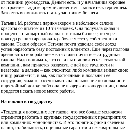
от позиции руководства. Деньги есть, и у начальника хорошее
настроение – ждите премий; денег нет – запаситесь терпением.
Зато есть возможность стать участником бизнеса.
Татьяна М. работала парикмахером в небольшом салоне
красоты со штатом из 10-ти человек. Она получала оклад и
процент – стандартный вариант в таком бизнесе, но через
полгода решила арендовать рабочее место у собственника
салона. Таким образом Татьяна почти удвоила свой доход,
успев наработать базу постоянных клиентов. Еще через полгода
арендовать свои рабочие места стали почти все сотрудники
салона. Надо понимать, что если вы становитесь частью такой
компании, вам придется разделять с ней все трудности и
невзгоды, а дальше – как сложится: либо компания займет свою
нишу, разовьется, и вы, как постоянный и лояльный ее
сотрудник, можете рассчитывать на повышение по должности
и достойный доход; либо она не выдержит конкуренции, и вам
придется искать новое место работы.
На поклон к государству
«Тенденция последних лет такова, что все больше молодежи
стремится работать в крупных государственных предприятиях
или компаниях-монополистах. И это понятно: риски сведены
на нет, стабильность, социальные гарантии и ежеквартальные