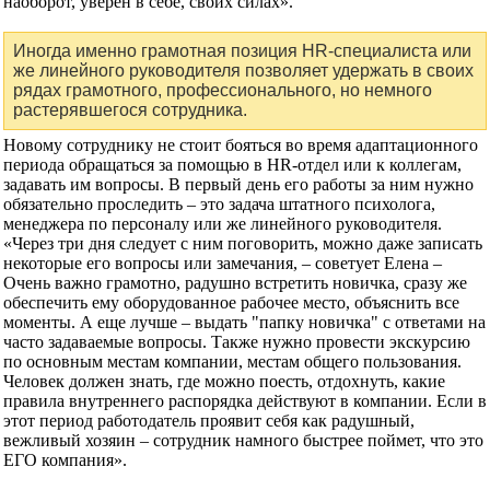
наоборот, уверен в себе, своих силах».
Иногда именно грамотная позиция HR-специалиста или
же линейного руководителя позволяет удержать в своих
рядах грамотного, профессионального, но немного
растерявшегося сотрудника.
Новому сотруднику не стоит бояться во время адаптационного
периода обращаться за помощью в HR-отдел или к коллегам,
задавать им вопросы. В первый день его работы за ним нужно
обязательно проследить – это задача штатного психолога,
менеджера по персоналу или же линейного руководителя.
«Через три дня следует с ним поговорить, можно даже записать
некоторые его вопросы или замечания, – советует Елена –
Очень важно грамотно, радушно встретить новичка, сразу же
обеспечить ему оборудованное рабочее место, объяснить все
моменты. А еще лучше – выдать "папку новичка" с ответами на
часто задаваемые вопросы. Также нужно провести экскурсию
по основным местам компании, местам общего пользования.
Человек должен знать, где можно поесть, отдохнуть, какие
правила внутреннего распорядка действуют в компании. Если в
этот период работодатель проявит себя как радушный,
вежливый хозяин – сотрудник намного быстрее поймет, что это
ЕГО компания».