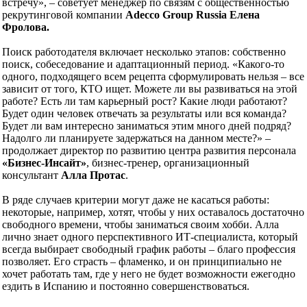
встречу», – советует менеджер по связям с общественностью
рекрутинговой компании
Adecco
Group
Russia Елена
Фролова.
Поиск работодателя включает несколько этапов: собственно
поиск, собеседование и адаптационный период. «Какого-то
одного, подходящего всем рецепта сформулировать нельзя – все
зависит от того, КТО ищет. Можете ли вы развиваться на этой
работе? Есть ли там карьерный рост? Какие люди работают?
Будет один человек отвечать за результаты или вся команда?
Будет ли вам интересно заниматься этим много дней подряд?
Надолго ли планируете задержаться на данном месте?» –
продолжает директор по развитию центра развития персонала
«Бизнес-Инсайт»
, бизнес-тренер, организационный
консультант
Алла Протас
.
В ряде случаев критерии могут даже не касаться работы:
некоторые, например, хотят, чтобы у них оставалось достаточно
свободного времени, чтобы заниматься своим хобби. Алла
лично знает одного перспективного ИТ-специалиста, который
всегда выбирает свободный график работы – благо профессия
позволяет. Его страсть – фламенко, и он принципиально не
хочет работать там, где у него не будет возможности ежегодно
ездить в Испанию и постоянно совершенствоваться.