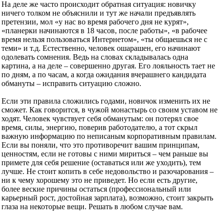
На деле же часто происходит обратная ситуация: новичку
ничего толком не объяснили и тут же начали предъявлять
претензии, мол «у нас во время рабочего дня не курят»,
«планерки начинаются в 18 часов, после работы», «в рабочее
время нельзя пользоваться Интернетом», «ты общаешься не с
теми» и т.д. Естественно, человек ошарашен, его начинают
одолевать сомнения. Ведь на словах складывалась одна
картина, а на деле – совершенно другая. Его лояльность тает не
по дням, а по часам, а когда ожидания вчерашнего кандидата
обмануты – исправить ситуацию сложно.
Если эти правила сложились годами, новичок изменить их не
сможет. Как говорится, в чужой монастырь со своим уставом не
ходят. Человек чувствует себя обманутым: он потерял свое
время, силы, энергию, поверив работодателю, а тот скрыл
важную информацию по неписаным корпоративным правилам.
Если вы поняли, что это противоречит вашим принципам,
ценностям, если не готовы с ними мириться – чем раньше вы
примете для себя решение (оставаться или же уходить), тем
лучше. Не стоит копить в себе недовольство и разочарования –
ни к чему хорошему это не приведет. Но если есть другие,
более веские причины остаться (профессиональный или
карьерный рост, достойная зарплата), возможно, стоит закрыть
глаза на некоторые вещи. Решать в любом случае вам.