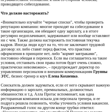
проводящего собеседование.
Что должно насторожить?
«Внимательно изучайте "черные списки", чтобы проверить
репутацию компании: многие приходят на собеседование в
такие организации, им обещают одну зарплату, а в итоге
регулярно недоплачивают, задерживают или вообще оставляют
ни с чем. Также должна насторожить постоянная текучка
кадров. Иногда люди идут на то, что не заключают трудовой
договор: их либо ставят перед фактом, что практики
оформления в принципе нет, либо "кормят завтраками",
постоянно обещая и перенося. Если вы соглашаетесь на такие
условия, отстаивать свои права потом будет очень сложно,
практически невозможно», – предупреждает директор по
управлению персоналом и внешним коммуникациям
Группы
ЭТС
, бизнес-тренер и коуч
Елена Кохненко
.
Соискатель должен задуматься, если от него скрывают важную
информацию о зарплате, премиальных, должностных
обязанностях и т.д. Алла Протас вспоминает, как одна
ресторанная компания искала для персонала тренера, и ее
подруга решила позвонить, чтобы уточнить условия вакансии.
Раздраженный голос на другом конце трубки ответил: