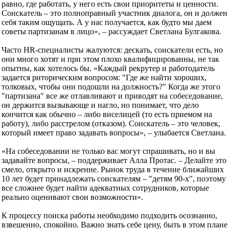
равно, где работать, у него есть свои приоритеты и ценности.
Соискатель – это полноправный участник диалога, он и должен
себя таким ощущать. А у нас получается, как будто мы даем
советы партизанам в лицо», – рассуждает Светлана Булгакова.
Часто HR-специалисты жалуются: дескать, соискатели есть, но
они много хотят и при этом плохо квалифицированны, не так
опытны, как хотелось бы. «Каждый рекрутер и работодатель
задается риторическим вопросом: "Где же найти хороших,
толковых, чтобы они подошли на должность?" Когда же этого
"партизана" все же отлавливают и приводят на собеседование,
он держится вызывающе и нагло, но понимает, что дело
кончится как обычно – либо виселицей (то есть приемом на
работу), либо расстрелом (отказом). Соискатель – это человек,
который имеет право задавать вопросы», – улыбается Светлана.
«На собеседовании не только вас могут спрашивать, но и вы
задавайте вопросы, – поддерживает Алла Протас. – Делайте это
смело, открыто и искренне. Рынок труда в течение ближайших
10 лет будет принадлежать соискателям – "детям 90-х", поэтому
все сложнее будет найти адекватных сотрудников, которые
реально оценивают свои возможности».
К процессу поиска работы необходимо подходить осознанно,
взвешенно, спокойно. Важно знать себе цену, быть в этом плане