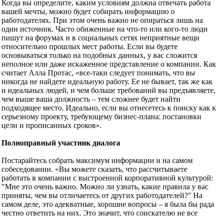
Когда вы определите, каким условиям должна отвечать работа
вашей мечты, можно будет собирать информацию о
работодателях. При этом очень важно не опираться лишь на
один источник. Часто обиженные на что-то или кого-то люди
пишут на форумах и в социальных сетях неприятные вещи
относительно прошлых мест работы. Если вы будете
основываться только на подобных данных, у вас сложится
неполное или даже искаженное представление о компании. Как
считает Алла Протас, «все-таки следует понимать, что вы
никогда не найдете идеальную работу. Ее не бывает, так же как
и идеальных людей, и чем больше требований вы предъявляете,
чем выше ваша должность – тем сложнее будет найти
подходящее место. Идеально, если вы отнесетесь к поиску как к
серьезному проекту, требующему бизнес-плана: постановки
цели и прописанных сроков».
Полноправный участник диалога
Постарайтесь собрать максимум информации и на самом
собеседовании. «Вы можете сказать, что рассчитываете
работать в компании с выстроенной корпоративной культурой:
"Мне это очень важно. Можно ли узнать, какие правила у вас
приняты, чем вы отличаетесь от других работодателей?" На
самом деле, это адекватные, хорошие вопросы – я была бы рада
честно ответить на них. Это значит, что соискателю не все