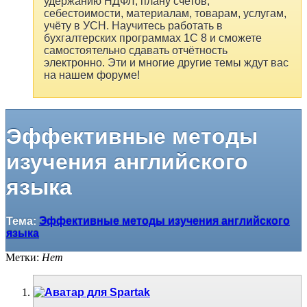
удержанию НДФЛ, плану счетов,
себестоимости, материалам, товарам, услугам,
учёту в УСН. Научитесь работать в
бухгалтерских программах 1С 8 и сможете
самостоятельно сдавать отчётность
электронно. Эти и многие другие темы ждут вас
на нашем форуме!
Эффективные методы
изучения английского
языка
Тема:
Эффективные методы изучения английского
языка
Метки:
Нет