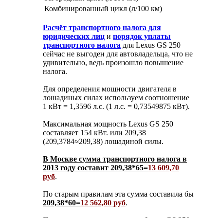
Комбинированный цикл (л/100 км)
Расчёт транспортного налога для
юридических лиц
и
порядок уплаты
транспортного налога
для Lexus GS 250
сейчас не выгоден для автовладельца, что не
удивительно, ведь произошло повышение
налога.
Для определения мощности двигателя в
лошадиных силах используем соотношение
1 кВт = 1,3596 л.с. (1 л.с. = 0,73549875 кВт).
Максимальная мощность Lexus GS 250
составляет 154 кВт. или 209,38
(209,3784
≈
209,38) лошадиной силы.
В Москве сумма транспортного налога в
2013 году составит 209,38*65=
13 609,70
руб
.
По старым правилам эта сумма составила бы
209,38*60=
12 562,80 руб
.