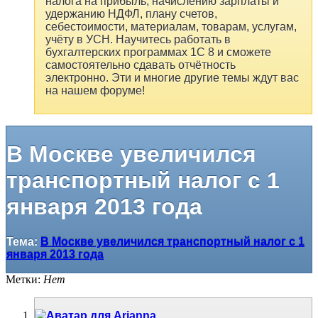
налога на прибыль, начислению зарплаты и
удержанию НДФЛ, плану счетов,
себестоимости, материалам, товарам, услугам,
учёту в УСН. Научитесь работать в
бухгалтерских программах 1С 8 и сможете
самостоятельно сдавать отчётность
электронно. Эти и многие другие темы ждут вас
на нашем форуме!
В Москве увеличился
транспортный налог с 1
января 2013 года
Тема:
В Москве увеличился транспортный налог с 1
января 2013 года
Метки:
Нет