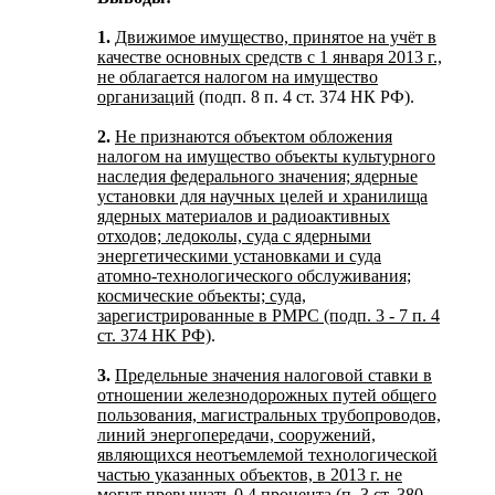
1.
Движимое имущество, принятое на учёт в
качестве основных средств с 1 января 2013 г.,
не облагается налогом на имущество
организаций
(подп. 8 п. 4 ст. 374 НК РФ).
2.
Не признаются объектом обложения
налогом на имущество объекты культурного
наследия федерального значения; ядерные
установки для научных целей и хранилища
ядерных материалов и радиоактивных
отходов; ледоколы, суда с ядерными
энергетическими установками и суда
атомно-технологического обслуживания;
космические объекты; суда,
зарегистрированные в РМРС (подп. 3 - 7 п. 4
ст. 374 НК РФ)
.
3.
Предельные значения налоговой ставки в
отношении железнодорожных путей общего
пользования, магистральных трубопроводов,
линий энергопередачи, сооружений,
являющихся неотъемлемой технологической
частью указанных объектов, в 2013 г. не
могут превышать 0,4 процента
(п. 3 ст. 380