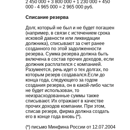
2 450 000 + 3 800 000 + 1 230 000 + 450
000 - 4 965 000 = 2 965 000 руб.
Списание резерва
Долг, который не был и не будет погашен
(например, в связи с истечением срока
исковой давности или ликвидации
должника), списывают за счет ранее
созданного по этой задолженности
резерва. Сумма резерва должна быть
включена в состав прочих доходов, если
должник расплатился с компанией.
Разумеется, речь идет о тех долгах, по
которым резерв создавался.
Если до
конца года, следующего за годом
создания резерва, он в какой-либо части
не будет использован, то
неизрасходованные суммы также
списывают. Их отражают в качестве
прочих доходов компании. При этом,
списав резерв, фирма должна создать
его в конце года вновь (*).
(*) письмо Минфина России от 12.07.2004