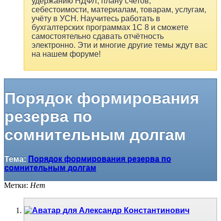
удержанию НДФЛ, плану счетов,
себестоимости, материалам, товарам, услугам,
учёту в УСН. Научитесь работать в
бухгалтерских программах 1С 8 и сможете
самостоятельно сдавать отчётность
электронно. Эти и многие другие темы ждут вас
на нашем форуме!
Порядок формирования
резерва по
сомнительным долгам
Тема:
Порядок формирования резерва по
сомнительным долгам
Метки:
Нет