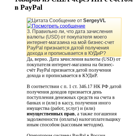
в PayPal
Сообщение от
SergeyVL
3. Правильно ли, что дата зачисления
валюты (USD) от покупателя моего
интернет-магазина на мой бизнес-счет
PayPal признается датой получения
дохода и прописывается в КУДиР?
Да, верно. Дата зачисления валюты (USD) от
покупателя интернет-магазина на бизнес-
счёт PayPal признается датой получения
дохода и прописывается в КУДиР.
В соответствии с п. 1 ст. 346.17 НК РФ датой
получения доходов признается день
поступления денежных средств на счета в
банках и (или) в кассу, получения иного
имущества (работ, услуг) и (или)
имущественных прав
, а также погашения
задолженности (оплаты) налогоплательщику
иным способом (кассовым методом).
Оператором системы PayPal в России