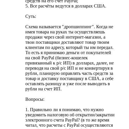
средств на его счет PayPal;
5. Все расчёты ведутся в долларах США.
Суть:
Схема называется "дропшиппинг". Когда не
имея товара на руках ты осуществляешь
продажи через свой интернет-магазин, а
твои поставщики доставляют товар твоим
клиентам по адресу, который ты им передал.
То есть я принимаю деньги от покупателей
на свой PayPal (бизнес-кошелек
привязанный к р/с ИП) в долларах, далее, не
переводя на свой р/с ИП и не конвертируя в
рубли, планирую оправлять часть средств за
товар и доставку поставщику в США, а себе
оставлять разницу и уже после выводить в
рубли на счет ИП.
Вопросы:
1. Правильно ли я понимаю, что нужно
уведомить налоговую об открытии/закрытии
электронного счета PayPal? (в то же время
читал, что расчеты с PayPal осуществляются