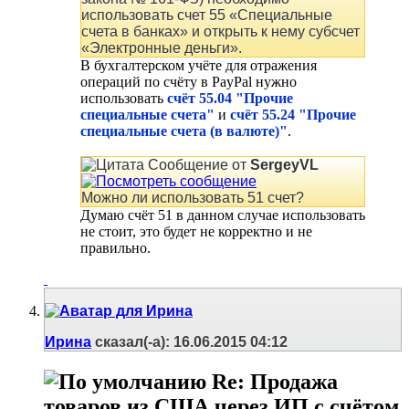
использовать счет 55 «Специальные
счета в банках» и открыть к нему субсчет
«Электронные деньги».
В бухгалтерском учёте для отражения
операций по счёту в PayPal нужно
использовать
счёт 55.04 "Прочие
специальные счета"
и
счёт 55.24 "Прочие
специальные счета (в валюте)"
.
Сообщение от
SergeyVL
Можно ли использовать 51 счет?
Думаю счёт 51 в данном случае использовать
не стоит, это будет не корректно и не
правильно.
Ирина
сказал(-а):
16.06.2015
04:12
Re: Продажа
товаров из США через ИП с счётом