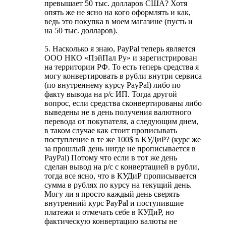
превышает 50 тыс. долларов США? Хотя
опять же не ясно на кого оформлять и как,
ведь это покупка в моем магазине (пусть и
на 50 тыс. долларов).
5. Насколько я знаю, PayPal теперь является
ООО НКО «ПэйПал Ру» и зарегистрирован
на территории РФ. То есть теперь средства я
могу конвертировать в рубли внутри сервиса
(по внутреннему курсу PayPal) либо по
факту вывода на р/с ИП. Тогда другой
вопрос, если средства сконвертированы либо
выведены не в день получения валютного
перевода от покупателя, а следующим днем,
в таком случае как стоит прописывать
поступление в те же 100$ в КУДиР? (курс же
за прошлый день нигде не прописывается в
PayPal) Потому что если в тот же день
сделан вывод на р/c с конвертацией в рубли,
тогда все ясно, что в КУДиР прописывается
сумма в рублях по курсу на текущий день.
Могу ли я просто каждый день сверять
внутренний курс PayPal и поступившие
платежи и отмечать себе в КУДиР, но
фактическую конвертацию валюты не