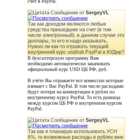
счёт в PayPal.
Сообщение от
SergeyVL
Так как доходом являются любые
средства пришедшие на счет (в том
числе электронный), в данном случае это
доллары, то его и надо указывать.
Нужно ли как-то отражать текущий
внутренний курс usd/rub PayPal в КУДир?
В бухгалтерскую программу Вам
необходимо автоматически закачивать
официальный курс USD ЦБ РФ, руб.
В учёте Вы отражаете все комиссии которые
взимает с Вас PayPal. В том числе расходами
будут потери на конвертации в рубли по
внутреннему курсу PayPal. То есть разница
между курсом ЦБ РФ и внутренним курсом
PayPal.
Сообщение от
SergeyVL
Так как я планирую использовать УСН
6%, то возможные расходы в рублях мне