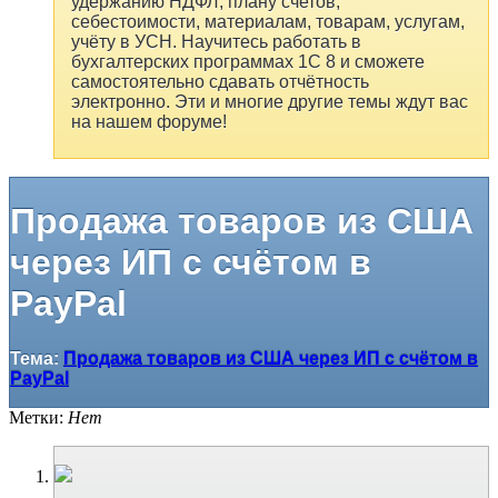
удержанию НДФЛ, плану счетов,
себестоимости, материалам, товарам, услугам,
учёту в УСН. Научитесь работать в
бухгалтерских программах 1С 8 и сможете
самостоятельно сдавать отчётность
электронно. Эти и многие другие темы ждут вас
на нашем форуме!
Продажа товаров из США
через ИП с счётом в
PayPal
Тема:
Продажа товаров из США через ИП с счётом в
PayPal
Метки:
Нет