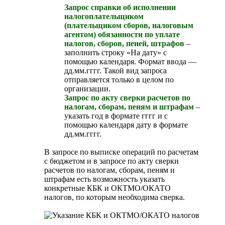
Запрос справки об исполнении
налогоплательщиком
(плательщиком сборов, налоговым
агентом) обязанности по уплате
налогов, сборов, пеней, штрафов
–
заполнить строку «На дату» с
помощью календаря. Формат ввода —
дд.мм.гггг. Такой вид запроса
отправляется только в целом по
организации.
Запрос по акту сверки расчетов по
налогам, сборам, пеням и штрафам
–
указать год в формате гггг и с
помощью календаря дату в формате
дд.мм.гггг.
В запросе по выписке операций по расчетам
с бюджетом и в запросе по акту сверки
расчетов по налогам, сборам, пеням и
штрафам есть возможность указать
конкретные КБК и ОКТМО/ОКАТО
налогов, по которым необходима сверка.