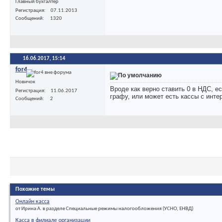
Главный бухгалтер
Регистрация
07.11.2013
Сообщений
1320
16.06.2017,
15:14
for4
Новичок
Вроде как верно ставить 0 в НДС, е
Регистрация
11.06.2017
графу, или может есть кассы с инт
Сообщений
2
Похожие темы
Онлайн касса
от Ирина А. в разделе Специальные режимы налогообложения (УСНО, ЕНВД)
Касса в филиале организации