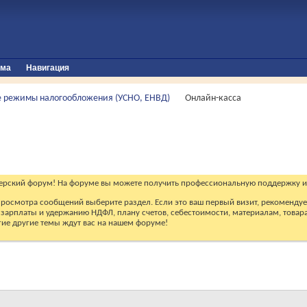
ума
Навигация
 режимы налогообложения (УСНО, ЕНВД)
Онлайн-касса
ерский форум! На форуме вы можете получить профессиональную поддержку и
 просмотра сообщений выберите раздел. Если это ваш первый визит, рекоменду
зарплаты и удержанию НДФЛ, плану счетов, себестоимости, материалам, товарам
огие другие темы ждут вас на нашем форуме!