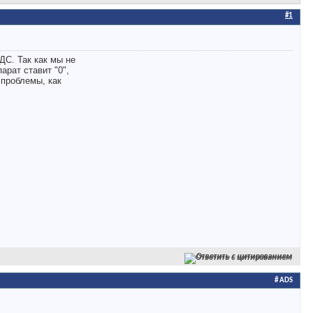
#1
ДС. Так как мы не
арат ставит "0",
 проблемы, как
Ответить с цитированием
# ADS