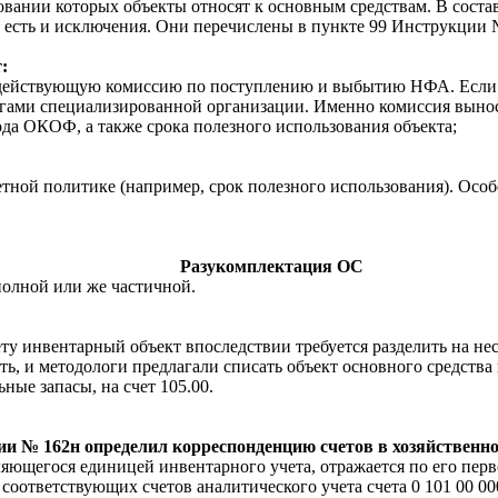
вании которых объекты относят к основным средствам. В соста
 есть и исключения. Они перечислены в пункте 99 Инструкции 
:
о действующую комиссию по поступлению и выбытию НФА. Если в
угами специализированной организации. Именно комиссия вынос
да ОКОФ, а также срока полезного использования объекта;
тной политике (например, срок полезного использования). Особе
Разукомплектация ОС
полной или же частичной.
ту инвентарный объект впоследствии требуется разделить на нес
, и методологи предлагали списать объект основного средства на
ные запасы, на счет 105.00.
ции № 162н определил корреспонденцию счетов в хозяйственн
ляющегося единицей инвентарного учета, отражается по его перв
соответствующих счетов аналитического учета счета 0 101 00 000