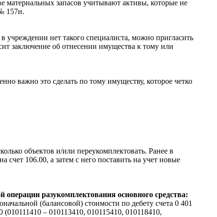
ве материальных запасов учитывают активы, которые не
№ 157н.
 учреждении нет такого специалиста, можно пригласить
ит заключение об отнесении имущества к тому или
нно важно это сделать по тому имуществу, которое четко
колько объектов и/или переукомплектовать. Ранее в
 счет 106.00, а затем с него поставить на учет новые
ой операции разукомплектования основного средства:
оначальной (балансовой) стоимости по дебету счета 0 401
 (010111410 – 010113410, 010115410, 010118410,