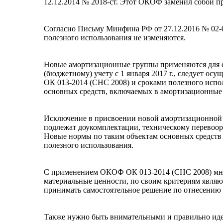
12.12.2014 № 2018-ст. Этот ОКОФ заменил собой п
Согласно Письму Минфина РФ от 27.12.2016 № 02-0
полезного использования не изменяются.
Новые амортизационные группы применяются для об
(бюджетному) учету с 1 января 2017 г., следует 
ОК 013-2014 (СНС 2008) и сроками полезного исп
основных средств, включаемых в амортизационные 
Исключение в присвоении новой амортизационной гр
подлежат доукомплектации, техническому перевоор
Новые нормы по таким объектам основных средств у
полезного использования.
С применением ОКОФ ОК 013-2014 (СНС 2008) мног
материальные ценности, по своим критериям явля
принимать самостоятельное решение по отнесению 
Также нужно быть внимательными и правильно идент