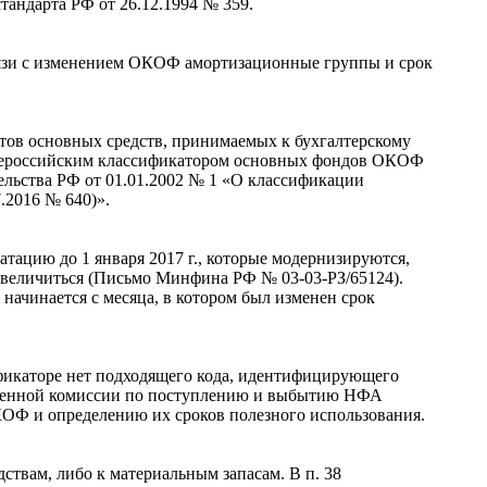
андарта РФ от 26.12.1994 № 359.
связи с изменением ОКОФ амортизационные группы и срок
ктов основных средств, принимаемых к бухгалтерскому
 Общероссийским классификатором основных фондов ОКОФ
льства РФ от 01.01.2002 № 1 «О классификации
.2016 № 640)».
тацию до 1 января 2017 г., которые модернизируются,
 увеличиться (Письмо Минфина РФ № 03-03-РЗ/65124).
начинается с месяца, в котором был изменен срок
фикаторе нет подходящего кода, идентифицирующего
ржденной комиссии по поступлению и выбытию НФА
КОФ и определению их сроков полезного использования.
твам, либо к материальным запасам. В п. 38