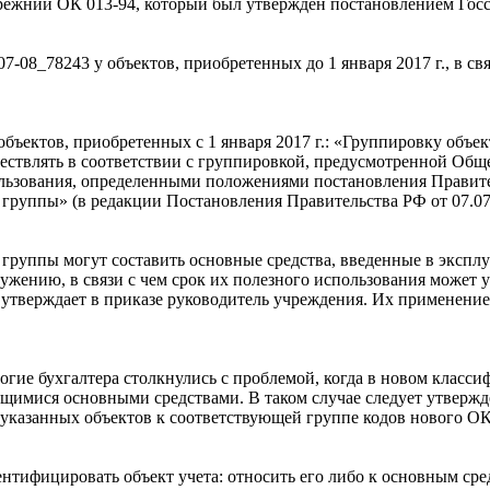
режний ОК 013-94, который был утвержден постановлением Госст
7-08_78243 у объектов, приобретенных до 1 января 2017 г., в 
ъектов, приобретенных с 1 января 2017 г.: «Группировку объе
осуществлять в соответствии с группировкой, предусмотренной
ользования, определенными положениями постановления Правите
группы» (в редакции Постановления Правительства РФ от 07.07
уппы могут составить основные средства, введенные в эксплуа
ужению, в связи с чем срок их полезного использования может
тверждает в приказе руководитель учреждения. Их применение 
ие бухгалтера столкнулись с проблемой, когда в новом класси
ющимися основными средствами. В таком случае следует утве
указанных объектов к соответствующей группе кодов нового О
ифицировать объект учета: относить его либо к основным средс