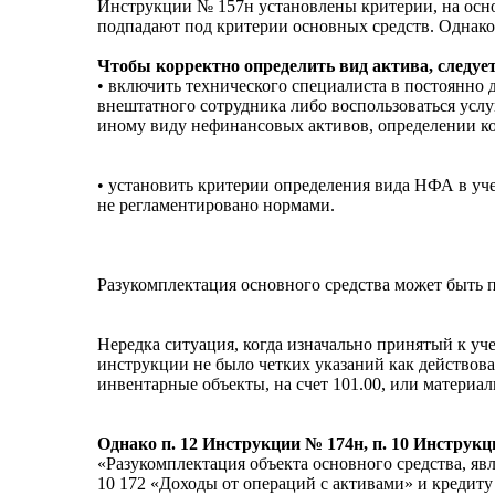
Инструкции № 157н установлены критерии, на осно
подпадают под критерии основных средств. Однако
Чтобы корректно определить вид актива, следует
• включить технического специалиста в постоянн
внештатного сотрудника либо воспользоваться усл
иному виду нефинансовых активов, определении ко
• установить критерии определения вида НФА в уче
не регламентировано нормами.
Разукомплектация основного средства может быть 
Нередка ситуация, когда изначально принятый к уче
инструкции не было четких указаний как действовать
инвентарные объекты, на счет 101.00, или материаль
Однако п. 12 Инструкции № 174н, п. 10 Инструк
«Разукомплектация объекта основного средства, яв
10 172 «Доходы от операций с активами» и кредиту 