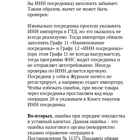
бы ИНН посредника) заполнить забывает.
Таким образом, вычет не может быть
проверен.
Изначально посредника просили указывать
ИНН импортера в ГТД, но это оказалось не
всегда реализуемо. Тогда импортера обязали
заполнять Графу 11 «Наименование
посредника» и Графу 12 «ИНН посредника»
(при этом Графа 11 не всегда выгружается),
тогда программа ФНС видит посредника и
не отправляет автотребование. Иногда
проверка по ИНН делается вручную.
Посредник у себя в Журнале ничего не
регистрирует, а напрямую отдает импортеру.
Чтобы избежать ошибок, при ввозе товара
через посредника проставляем код вида
операции 20 и указываем в Книге покупок
ИНН посредника.
Во-вторых
, ошибка при передаче имущества
в уставный капитал. Данная ошибка – это
ошибка налогового органа (некорректно
указано отражение операции в
Постановлении № 1137). Продавец обязан