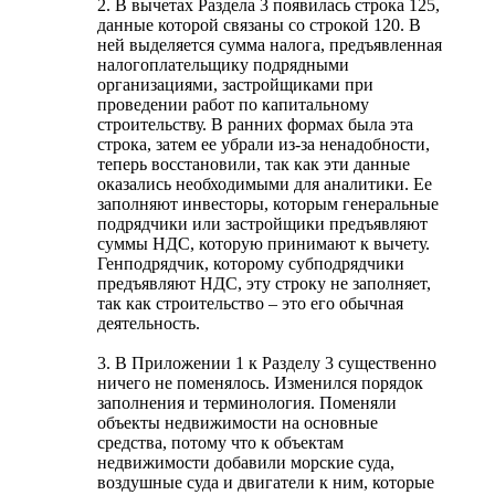
2. В вычетах Раздела 3 появилась строка 125,
данные которой связаны со строкой 120. В
ней выделяется сумма налога, предъявленная
налогоплательщику подрядными
организациями, застройщиками при
проведении работ по капитальному
строительству. В ранних формах была эта
строка, затем ее убрали из-за ненадобности,
теперь восстановили, так как эти данные
оказались необходимыми для аналитики. Ее
заполняют инвесторы, которым генеральные
подрядчики или застройщики предъявляют
суммы НДС, которую принимают к вычету.
Генподрядчик, которому субподрядчики
предъявляют НДС, эту строку не заполняет,
так как строительство – это его обычная
деятельность.
3. В Приложении 1 к Разделу 3 существенно
ничего не поменялось. Изменился порядок
заполнения и терминология. Поменяли
объекты недвижимости на основные
средства, потому что к объектам
недвижимости добавили морские суда,
воздушные суда и двигатели к ним, которые