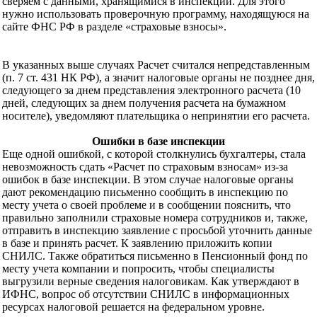
сверяем с данными, хранящимися в инспекции. Для этого
нужно использовать проверочную программу, находящуюся на
сайте ФНС РФ в разделе «страховые взносы».
В указанных выше случаях Расчет считался непредставленным
(п. 7 ст. 431 НК РФ), а значит налоговые органы не позднее дня,
следующего за днем представления электронного расчета (10
дней, следующих за днем получения расчета на бумажном
носителе), уведомляют плательщика о непринятии его расчета.
Ошибки в базе инспекции
Еще одной ошибкой, с которой столкнулись бухгалтеры, стала
невозможность сдать «Расчет по страховым взносам» из-за
ошибок в базе инспекции. В этом случае налоговые органы
дают рекомендацию письменно сообщить в инспекцию по
месту учета о своей проблеме и в сообщении пояснить, что
правильно заполнили страховые номера сотрудников и, также,
отправить в инспекцию заявление с просьбой уточнить данные
в базе и принять расчет. К заявлению приложить копии
СНИЛС. Также обратиться письменно в Пенсионный фонд по
месту учета компании и попросить, чтобы специалисты
выгрузили верные сведения налоговикам. Как утверждают в
ИФНС, вопрос об отсутствии СНИЛС в информационных
ресурсах налоговой решается на федеральном уровне.