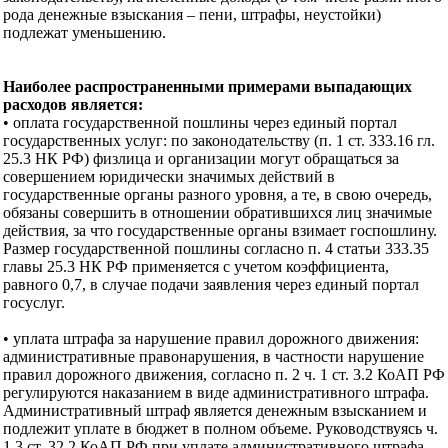
рода денежные взыскания – пени, штрафы, неустойки)
подлежат уменьшению.
Наиболее распространенными примерами выпадающих
расходов является:
• оплата государственной пошлины через единый портал
государственных услуг: по законодательству (п. 1 ст. 333.16 гл.
25.3 НК РФ) физлица и организации могут обращаться за
совершением юридически значимых действий в
государственные органы разного уровня, а те, в свою очередь,
обязаны совершить в отношении обратившихся лиц значимые
действия, за что государственные органы взимает госпошлину.
Размер государственной пошлины согласно п. 4 статьи 333.35
главы 25.3 НК РФ применяется с учетом коэффициента,
равного 0,7, в случае подачи заявления через единый портал
госуслуг.
• уплата штрафа за нарушение правил дорожного движения:
административные правонарушения, в частности нарушение
правил дорожного движения, согласно п. 2 ч. 1 ст. 3.2 КоАП РФ
регулируются наказанием в виде административного штрафа.
Административный штраф является денежным взысканием и
подлежит уплате в бюджет в полном объеме. Руководствуясь ч.
1.3 ст. 32.2 КоАП РФ при уплате административного штрафа