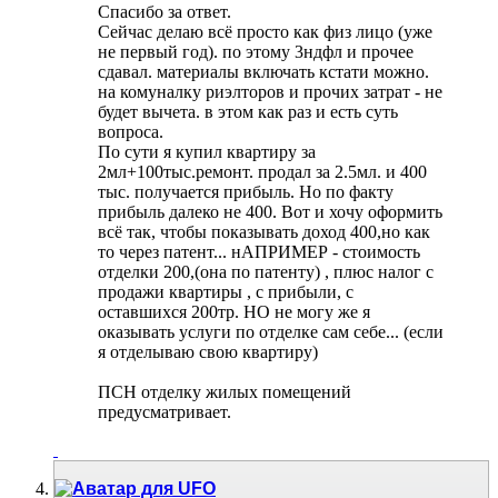
Спасибо за ответ.
Сейчас делаю всё просто как физ лицо (уже
не первый год). по этому 3ндфл и прочее
сдавал. материалы включать кстати можно.
на комуналку риэлторов и прочих затрат - не
будет вычета. в этом как раз и есть суть
вопроса.
По сути я купил квартиру за
2мл+100тыс.ремонт. продал за 2.5мл. и 400
тыс. получается прибыль. Но по факту
прибыль далеко не 400. Вот и хочу оформить
всё так, чтобы показывать доход 400,но как
то через патент... нАПРИМЕР - стоимость
отделки 200,(она по патенту) , плюс налог с
продажи квартиры , с прибыли, с
оставшихся 200тр. НО не могу же я
оказывать услуги по отделке сам себе... (если
я отделываю свою квартиру)
ПСН отделку жилых помещений
предусматривает.