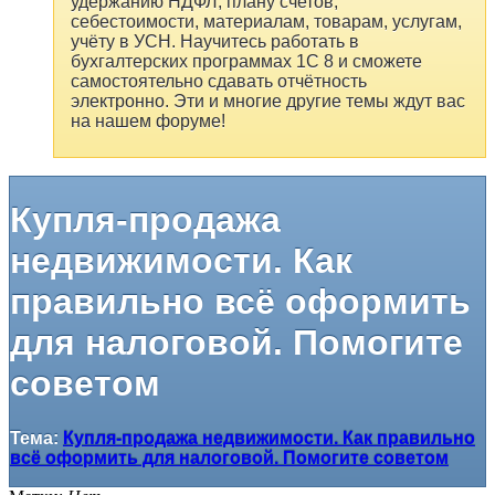
удержанию НДФЛ, плану счетов,
себестоимости, материалам, товарам, услугам,
учёту в УСН. Научитесь работать в
бухгалтерских программах 1С 8 и сможете
самостоятельно сдавать отчётность
электронно. Эти и многие другие темы ждут вас
на нашем форуме!
Купля-продажа
недвижимости. Как
правильно всё оформить
для налоговой. Помогите
советом
Тема:
Купля-продажа недвижимости. Как правильно
всё оформить для налоговой. Помогите советом