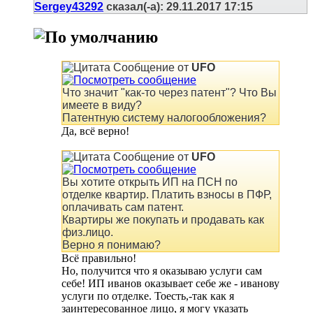
Sergey43292
сказал(-а):
29.11.2017
17:15
Сообщение от
UFO
Что значит "как-то через патент"? Что Вы
имеете в виду?
Патентную систему налогообложения?
Да, всё верно!
Сообщение от
UFO
Вы хотите открыть ИП на ПСН по
отделке квартир. Платить взносы в ПФР,
оплачивать сам патент.
Квартиры же покупать и продавать как
физ.лицо.
Верно я понимаю?
Всё правильно!
Но, получится что я оказываю услуги сам
себе! ИП иванов оказывает себе же - иванову
услуги по отделке. Тоесть,-так как я
заинтересованное лицо, я могу указать