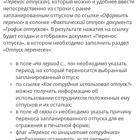
«Перенос отпуска»
), который можно и удобнее ввести
непосредственно из строки с ранее
запланированным отпуском по ссылке
«Оформить
перенос»
в колонке
«Фактический отпуск»
документа
«График отпусков».
В результате нажатия на ссылку
будет создан и отображен документ «Перенос
отпуска», в котором необходимо заполнить раздел
«Отпуск перенесен»
:
в поле
«На период с... по»
необходимо указать
период, на который переносится выбранный
запланированный отпуск;
по ссылке
«Как сотрудник использовал отпуск?»
можно получить информацию об
использовании сотрудником положенных ему
отпусков и их остатках;
в поле
«В связи с»
необходимо указать причину
переноса запланированного отпуска для ее
отражения в печатной форме;
флаг
«Перенос по инициативе сотрудника»
необходимо установить, если перенос