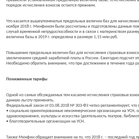
превысили установленную предельную величину базы, то исчисление вз
порядок исчисления взносов остается прежним.
Что касается вышеупомянутых предельных величин баз для начисления с
ноября 2018 г. Минфином были рассчитаны и подготовлены данные пока
случай временной нетрудоспособности и в связи с материнством размер
величина базы в 2019 г. определена в размере 1,15 млн руб.
Повышение предельных величин баз для исчисления страховых взносов 
увеличением средней заработной платы в России. Ежегодно подсчет эт
Необходимо обратить внимание, что при достижении в течение года р
Пониженные тарифы
Одной из самых обсуждаемых тем касаемо исчисления страховых взнос
данную льготу применять.
Федеральный закон от 03.08.2018 № 303-ФЗ четко регламентирует, что
• социально ориентированные некоммерческие организации на УСН, о
здравоохранения, культуры и искусства (деятельность театров, библиот
• благотворительные организации на УСН.
Также Минфин обращает внимание на то, что 2018 г. – последний год