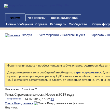
Форум
Что нового?
Доска объявлений
Новые сообщения
Справка
Календарь
Сообщество
Опции фор
Форум
Бухгалтерский и налоговый учёт
Зарплата и 
Форум начинающих и профессиональных бухгалтеров, аудиторов, бухгалт
Для размещения своих сообщений необходимо
зарегистрироваться
. Для
бухгалтерским проводкам, расчёту НДС и налога на прибыль, начислению 
1С 8 и сможете самостоятельно сдавать отчётность электронно. Эти и мн
Показано с 1 по 2 из 2
Тема:
Страховые взносы. Новое в 2019 году
Опции темы
14.02.2019,
16:22
#1
Ольга Кондратьева
Новичок