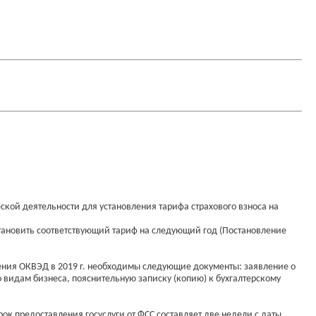
кой деятельности для установления тарифа страхового взноса на
становить соответствующий тариф на следующий год (Постановление
ения ОКВЭД в 2019 г. необходимы следующие документы: заявление о
видам бизнеса, пояснительную записку (копию) к бухгалтерскому
к предоставления госуслуги от ФСС составляет две недели с даты