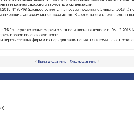
ливает размер страхового тарифа для организации.
018 № 95-ФЗ (распространяется на правоотношения с 1 января 2018 г.) н
ионной аудиовизуальной продукции. В соответствии с чем введены новые
ие ПФР утвердило новые формы отчетности постановлением от 06.12.2018 
ормулировок колонок отчетности.
ы перечисленных форм и их порядок заполнения. Ознакомиться с Постан
«
»
Предыдущая тема
|
Следующая тема
НО)