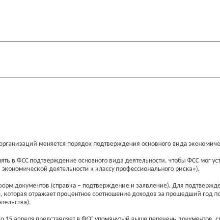
организаций меняется порядок подтверждения основного вида экономичес
ять в ФСС подтверждение основного вида деятельности, чтобы ФСС мог у
в экономической деятельности к классу профессионального риска»).
форм документов (справка – подтверждение и заявление). Для подтвержд
 которая отражает процентное соотношение доходов за прошедший год по 
ательства).
 15 апреля представляет в ФСС упомянутый выше перечень документов, сро