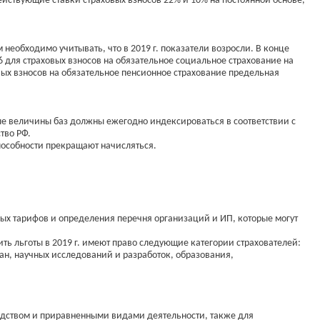
ействующие ставки страховых взносов 22% и 10% на постоянной основе,
необходимо учитывать, что в 2019 г. показатели возросли. В конце
 для страховых взносов на обязательное социальное страхование на
овых взносов на обязательное пенсионное страхование предельная
ые величины баз должны ежегодно индексироваться в соответствии с
тво РФ.
пособности прекращают начисляться.
ых тарифов и определения перечня организаций и ИП, которые могут
ть льготы в 2019 г. имеют право следующие категории страхователей:
н, научных исследований и разработок, образования,
одством и приравненными видами деятельности, также для