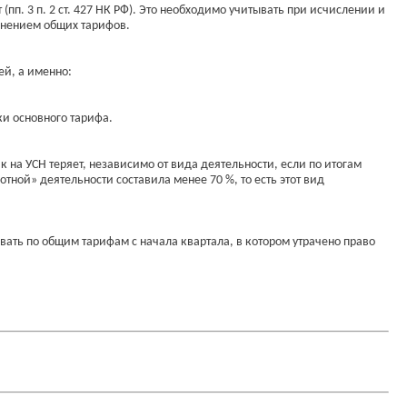
. 3 п. 2 ст. 427 НК РФ). Это необходимо учитывать при исчислении и
менением общих тарифов.
ей, а именно:
вки основного тарифа.
 на УСН теряет, независимо от вида деятельности, если по итогам
тной» деятельности составила менее 70 %, то есть этот вид
ать по общим тарифам с начала квартала, в котором утрачено право