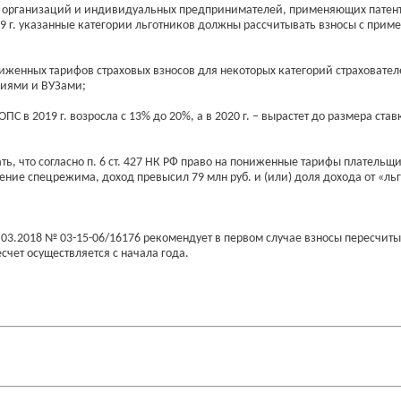
организаций и индивидуальных предпринимателей, применяющих патент (пп
019 г. указанные категории льготников должны рассчитывать взносы с при
иженных тарифов страховых взносов для некоторых категорий страховател
ниями и ВУЗами;
ПС в 2019 г. возросла с 13% до 20%, а в 2020 г. – вырастет до размера ста
 что согласно п. 6 ст. 427 НК РФ право на пониженные тарифы плательщик
ние спецрежима, доход превысил 79 млн руб. и (или) доля дохода от «льго
3.2018 № 03-15-06/16176 рекомендует в первом случае взносы пересчитыв
есчет осуществляется с начала года.