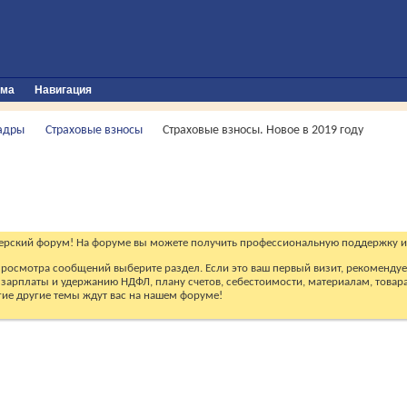
ума
Навигация
кадры
Страховые взносы
Страховые взносы. Новое в 2019 году
ерский форум! На форуме вы можете получить профессиональную поддержку и
 просмотра сообщений выберите раздел. Если это ваш первый визит, рекоменду
зарплаты и удержанию НДФЛ, плану счетов, себестоимости, материалам, товарам
огие другие темы ждут вас на нашем форуме!