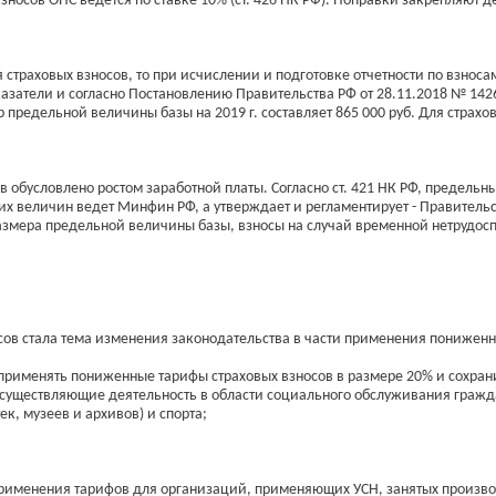
носов ОПС ведется по ставке 10% (ст. 426 НК РФ). Поправки закрепляют д
траховых взносов, то при исчислении и подготовке отчетности по взносам 
затели и согласно Постановлению Правительства РФ от 28.11.2018 № 1426
 предельной величины базы на 2019 г. составляет 865 000 руб. Для страх
обусловлено ростом заработной платы. Согласно ст. 421 НК РФ, предельн
их величин ведет Минфин РФ, а утверждает и регламентирует - Правительс
азмера предельной величины базы, взносы на случай временной нетрудос
ов стала тема изменения законодательства в части применения пониженн
 применять пониженные тарифы страховых взносов в размере 20% и сохрани
существляющие деятельность в области социального обслуживания гражда
ек, музеев и архивов) и спорта;
 применения тарифов для организаций, применяющих УСН, занятых произв