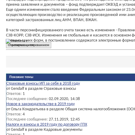
приема заявления и документов – фонд подтверждает ОКВЭД и устанав
Еще одним изменением стало введение Федеральным законом от 23.04.2
осуществляющих производство и реализацию произведенной ими анимац
категорий застрахованных лиц АНМ, ВПАН, ВЖАН.
В части персонифицированного учета также есть изменения - Правлен
СЗВ-КОРР, СЗВ-ИСХ. Изменения не глобальные и касаются в основном ф
Помимо самих форм, в постановлении содержатся электронные формат
Ответить с цитированием
Похожие темы
Страховые взносы ИП за себя в 2018 году
от Gendalf в разделе Страховые взносы
Ответов:
1
Последнее сообщение:
02.09.2020,
14:38
Новое в законодательстве в 2019 году
от Ольга Кондратьева в разделе Общая система налогообложения (ОС
Ответов:
4
Последнее сообщение:
27.11.2019,
12:45
Налоги и взносы в 2019 году по договору ГПХ
от Gendalf в разделе Кадровые документы
Ответов:
1