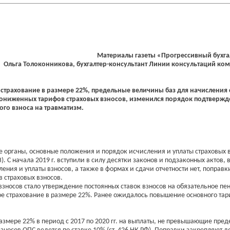
Материалы газеты «Прогрессивный бухгал
Ольга Толоконникова, бухгалтер-консультант Линии консультаций к
е страхование в размере 22%, предельные величины баз для начисления
ониженных тарифов страховых взносов, изменился порядок подтвержд
ого взноса на травматизм.
 органы, основные положения и порядок исчисления и уплаты страховых 
 С начала 2019 г. вступили в силу десятки законов и подзаконных актов, в
ния и уплаты взносов, а также в формах и сдачи отчетности нет, поправк
 страховых взносов.
взносов стало утверждение постоянных ставок взносов на обязательное п
е страхование в размере 22%. Ранее ожидалось повышение основного тари
размере 22% в период с 2017 по 2020 гг. на выплаты, не превышающие пре