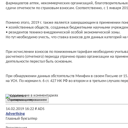
фармацевтов аптек, некоммерческих организаций, благотворительных 
сдачи отчетности по страховым взносам. Соответственно, с 1 января 2
Помимо этого, 2019 г. также является завершающим в применении пон
• хозяйственных обществ, созданных бюджетными научными учрежде
• резидентов технико-внедренческой особой экономической зоны.
Но тут необходимо учесть, что ставка взносов для данных категорий на О
При исчислении взносов по пониженным тарифам необходимо учитывать,
расчетного (отчетного) периода утрачено право организации на примене
деятельности перестал быть основным.
При обнаружении данных обстоятельств Минфин в своем Письме от 15.0
на УСН. По нормам п. 6 ст. 427 НК РФ во втором и в третьем случаях пер
Продолжение в комментариях
Ответить с цитированием
14.02.2019
16:22
# ADS
Advertising
Главный бухгалтер