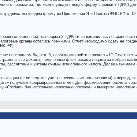
льного просмотра, где можно увидеть новую форму справки 2-НДФЛ для
 сотрудника мы увидим форму из Приложения №5 Приказа ФНС РФ от 02
оренных изменений, как форма 2-НДФЛ и не изменилась по сравнению с 
алоговые органы остались прежними. Отчет необходимо сдать не позднее
0НК РФ).
ние персоналом 8», ред. 3, необходимо войти в раздел «1С-Отчетность
отражены все доходы, полученные физическими лицами за выбранный п
еты, рассчитаны и учтены суммы исчисленного налога. Далее нажимаем 
».
анизацию (если ведется учет по нескольким организациям) и период, за
здать» получаем сформированный отчет. Для формирования расчета сраз
ку «
Создать для нескольких налоговых органов
» и выберите налоговые 