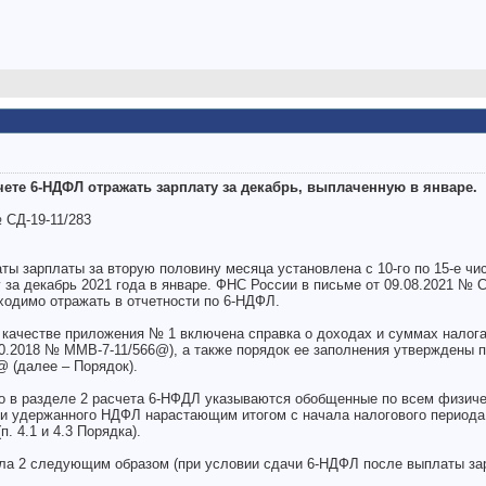
чете 6-НДФЛ отражать зарплату за декабрь, выплаченную в январе.
 СД-19-11/283
аты зарплаты за вторую половину месяца установлена с 10-го по 15-е ч
за декабрь 2021 года в январе. ФНС России в письме от 09.08.2021 № С
ходимо отражать в отчетности по 6-НДФЛ.
 качестве приложения № 1 включена справка о доходах и суммах налог
10.2018 № ММВ-7-11/566@), а также порядок ее заполнения утверждены
@ (далее – Порядок).
то в разделе 2 расчета 6-НФДЛ указываются обобщенные по всем физи
 и удержанного НДФЛ нарастающим итогом с начала налогового периода
. 4.1 и 4.3 Порядка).
ла 2 следующим образом (при условии сдачи 6-НДФЛ после выплаты за