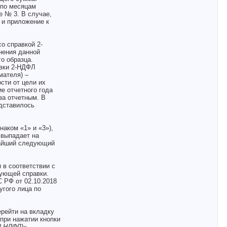
 по месяцам
е № 3. В случае,
 и приложение к
о справкой 2-
нения данной
о образца.
авки 2-НДФЛ
мателя) –
сти от цели их
е отчетного года
за отчетным. В
едставилось
аком «1» и «3»),
 выпадает на
жайший следующий
 в соответствии с
рующей справки.
 РФ от 02.10.2018
угого лица по
ерейти на вкладку
 при нажатии кнопки
2-НДФЛ)»