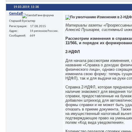
19.03.2019,
11:36
Gendalf
Изменения в 2-НДФ
Старший бухгалтер
Материалы
газеты «Прогрессивны
Регистрация
17.08.2015
Алексей Пушкарев, системный инж
Адрес
14 регионов России.
Сообщений
669
Рассмотрим изменения в справках
11/566, и порядок их формирован
2-НДФЛ
Для начала рассмотрим изменения, 
название «Справка о доходах физиче
физического лица», однако сокраще
изменила свою форму: теперь сущес
НДФЛ), так и для выдачи на руки со
Справка 2-НДФЛ, которая предназна
наличие знакомест для введения то
справки, предоставленные на бумаж
добавлен штрихкод для автоматичес
формы справки и не может быть уда
отказать в приеме документа. Такж
на имущественный налоговый вычет
подтверждающее право на уменьшен
полем «Код вида уведомления».
Количество разделов справки умень