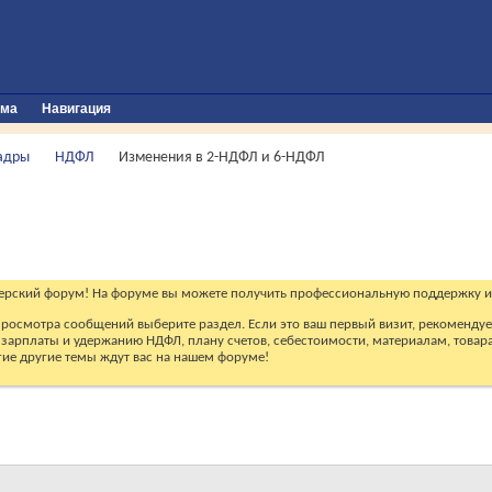
ума
Навигация
кадры
НДФЛ
Изменения в 2-НДФЛ и 6-НДФЛ
ерский форум! На форуме вы можете получить профессиональную поддержку и
 просмотра сообщений выберите раздел. Если это ваш первый визит, рекоменду
зарплаты и удержанию НДФЛ, плану счетов, себестоимости, материалам, товарам
огие другие темы ждут вас на нашем форуме!