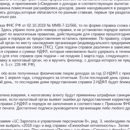
ериод, и приложения («Сведения о доходах и соответствующих вычетах
тражена помесячная расшифровка доходов, ранее находившаяся в раздел
сь доходы,которые облагаются по разным ставкам, первые три раздела
лько раз.
аза ФНС РФ от 02.10.2018 № ММВ-7-11/566, то по форме справка схожа с
 Здесь убрано поле для номера справки, и не установлен порядок запол
дит по аналогичным правилам, действующим для справки прошлогоднег
одах и порядок их предоставления остались прежними. По правилу, спр
ый орган по месту нахождения организации (индивидуального предприни
ционным каналам связи (ТКС). Срок подачи справок различен в зависимо
я справки о суммах НДФЛ, которые невозможно было удержать в течени
то для этих справок срок подачи – не позднее 1 марта года, следующего 
авку в налоговый орган, но и вручить физлицу, с дохода которого не пр
п. 5 ст. 226 НК РФ).
 обо всех полученных физическим лицом доходах за год (2-НДФЛ с призн
ее 1 апреля года, следующего за отчетным. Если последний день срока
ый день, то последним днем представления справки 2-НДФЛ будет бли
влена вовремя, к налоговому агенту будут применены штрафные санкции
акже, если налоговый орган выявит ошибки до предоставления корректи
справки 2-НДФЛ и порядок ее заполнения в соответствии с Приказом ФНС
 печати. Достаточно подписи руководителя организации либо любого др
рамме «1С:Зарплата и управление персоналом 8», ред. 3, необходимо п
лее выбрать «2018 год» и вид справки «
Ежегодная отчетность
». Затем
справку данными. При нажатии «
Печать
» и выборе «
Справка о доходах (