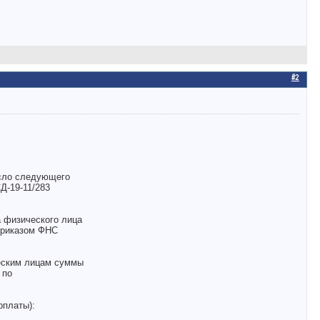
#2
исло следующего
Д-19-11/283
а физического лица
 приказом ФНС
ческим лицам суммы
 по
рплаты):