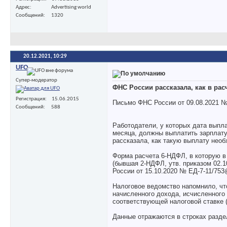
Адрес
Advertising world
Сообщений
1320
20.12.2021,
10:29
UFO
Супер-модератор
ФНС России рассказала, как в рас
Регистрация
15.06.2015
Письмо ФНС России от 09.08.2021 №
Сообщений
588
Работодатели, у которых дата выпл
месяца, должны выплатить зарплату 
рассказала, как такую выплату необ
Форма расчета 6-НДФЛ, в которую в
(бывшая 2-НДФЛ, утв. приказом 02.
России от 15.10.2020 № ЕД-7-11/753
Налоговое ведомство напомнило, ч
начисленного дохода, исчисленного
соответствующей налоговой ставке (п
Данные отражаются в строках разде