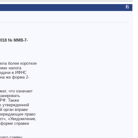
#1
2018 № ММВ-7-
ела более короткое
ммах налога
редачи в ИФНС
она же форма 2-
ат, что означает
канировать
 РФ. Также
ю утвержденной
й орган вправе
дтверждающее право
ет», «Уведомление,
 форме справки
ющего суммы