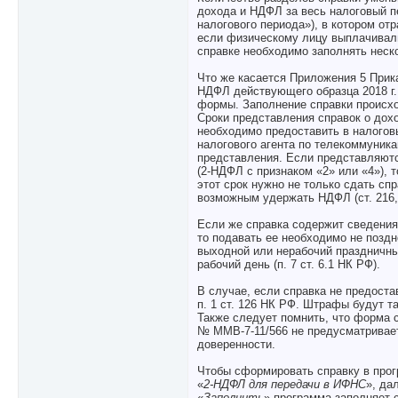
дохода и НДФЛ за весь налоговый п
налогового периода»), в котором о
если физическому лицу выплачивали
справке необходимо заполнять неско
Что же касается Приложения 5 Прик
НДФЛ действующего образца 2018 г.
формы. Заполнение справки происхо
Сроки представления справок о дох
необходимо предоставить в налогов
налогового агента по телекоммуника
представления. Если представляютс
(2-НДФЛ с признаком «2» или «4»), 
этот срок нужно не только сдать спр
возможным удержать НДФЛ (ст. 216, 
Если же справка содержит сведения
то подавать ее необходимо не поздн
выходной или нерабочий праздничн
рабочий день (п. 7 ст. 6.1 НК РФ).
В случае, если справка не предоста
п. 1 ст. 126 НК РФ. Штрафы будут т
Также следует помнить, что форма 
№ ММВ-7-11/566 не предусматривает
доверенности.
Чтобы сформировать справку в прог
«
2-НДФЛ для передачи в ИФНС
», да
«
Заполнить
» программа заполняет 