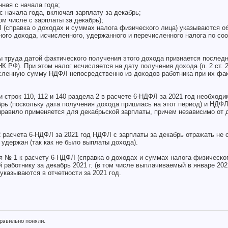
ная с начала года;
с начала года, включая зарплату за декабрь;
м числе с зарплаты за декабрь);
 (справка о доходах и суммах налога физического лица) указываются 
ного дохода, исчисленного, удержанного и перечисленного налога по с
 труда датой фактического получения этого дохода признается последн
 НК РФ). При этом налог исчисляется на дату получения дохода (п. 2 ст. 
сленную сумму НДФЛ непосредственно из доходов работника при их фа
и строк 110, 112 и 140 раздела 2 в расчете 6-НДФЛ за 2021 год необходи
рь (поскольку дата получения дохода пришлась на этот период) и НДФЛ
 правило применяется для декабрьской зарплаты, причем независимо от 
2 расчета 6-НДФЛ за 2021 год НДФЛ с зарплаты за декабрь отражать не 
 удержан (так как не было выплаты дохода).
 № 1 к расчету 6-НДФЛ (справка о доходах и суммах налога физическог
работнику за декабрь 2021 г. (в том числе выплачиваемый в январе 2022
казываются в отчетности за 2021 год.
правильно поняли.