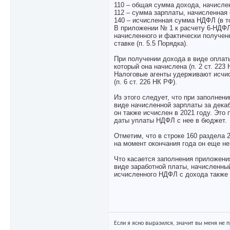
110 – общая сумма дохода, начислен
112 – сумма зарплаты, начисленная 
140 – исчисленная сумма НДФЛ (в то
В приложении № 1 к расчету 6-НДФЛ
начисленного и фактически получен
ставке (п. 5.5 Порядка).
При получении дохода в виде оплаты
который она начислена (п. 2 ст. 223
Налоговые агенты удерживают исчи
(п. 6 ст. 226 НК РФ).
Из этого следует, что при заполнени
виде начисленной зарплаты за декаб
он также исчислен в 2021 году. Это
даты уплаты НДФЛ с нее в бюджет.
Отметим, что в строке 160 раздела 
на момент окончания года он еще не
Что касается заполнения приложения
виде заработной платы, начисленный 
исчисленного НДФЛ с дохода также у
Если я ясно выразился, значит вы меня не 