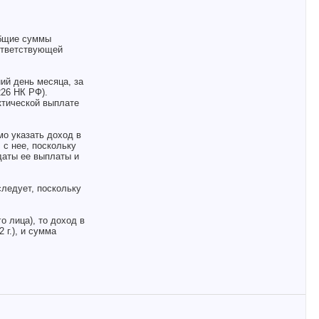
общие суммы
оответствующей
ий день месяца, за
226 НК РФ).
ктической выплате
мо указать доход в
 с нее, поскольку
даты ее выплаты и
следует, поскольку
о лица), то доход в
 г.), и сумма