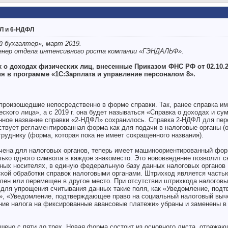
Л и 6-НДФЛ
й бухгалтер»
,
март 2019.
енер отдела интенсивного роста
компании «ГЭНДАЛЬФ».
 о доходах физических лиц, внесенные Приказом ФНС РФ от 02.10.
ия в программе «1С:Зарплата и управление персоналом 8».
произошедшие непосредственно в форме справки. Так, ранее справка им
ского лица», а с 2019 г. она будет называться «Справка о доходах и су
нное название справки «2-НДФЛ» сохранилось. Справка 2-НДФЛ для пе
твует регламентированная форма как для подачи в налоговые органы (
труднику (форма, которая пока не имеет сокращенного названия).
чена для налоговых органов, теперь имеет машиноориентированный форм
лько одного символа в каждое знакоместо. Это нововведение позволит с
ных носителях, в единую федеральную базу данных налоговых органов
кой обработки справок налоговыми органами. Штрихкод является часть
лен или перемещен в другое место. При отсутствии штрихкода налоговы
е для упрощения считывания данных такие поля, как «Уведомление, по
», «Уведомление, подтверждающее право на социальный налоговый выч
ие налога на фиксированные авансовые платежи» убраны и заменены в
шено с пяти до трех. Новая форма состоит из основного листа, отража