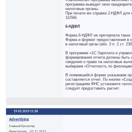
программа выведет окно предварите
налоговые органы.
При печати же справки 2-НДФЛ для
11/566.
6-НДФЛ
Форма 6-НДФЛ не претерпела таких к
Форма и формат предоставления в н
в налоговый орган (абз. 3 п. 2 ст. 23
В программе «1С:Зарплата и управле
формирования отчета должны быть 
сведения о праве на налоговые выч
выбираем «Отчетность по физлицам
В появившейся форме указываем орг
составляется отчет. По кнопке «Со
регистрациям ФНС установите галоч
следует предоставить расчет.
19.03.2019
11:36
Advertising
Главный бухгалтер
Регистрация
07.11.2013