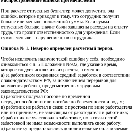
Распространенные ошибки при начислении
При расчете отпускных бухгалтер может допустить ряд
ошибок, которые приводят к тому, что сотрудник получит
больше или меньше положенной суммы. Если сумма
отпускных больше, значит были завышены расходы на оплату
труда, что грозит ответственностью для учреждения. Если
суммы меньше – нарушение прав сотрудника.
Ошибка № 1. Неверно определен расчетный период.
Чтобы исключить наличие такой ошибки у себя, необходимо
ознакомиться с п. 5 Положения №922, где указано время,
которое следует исключить из расчета, а именно:
а) за работником сохранялся средний заработок в соответствии
с законодательством РФ, за исключением перерывов для
кормления ребенка, предусмотренных трудовым
законодательством РФ;
б) работник получал пособие по временной
нетрудоспособности или пособие по беременности и родам;
в) работник не работал в связи с простоем по вине работодателя
или по причинам, не зависящим от работодателя и работника;
г) работник не участвовал в забастовке, но в связи с этой
забастовкой не имел возможности выполнять свою работу;
д) работнику предоставлялись дополнительные оплачиваемые