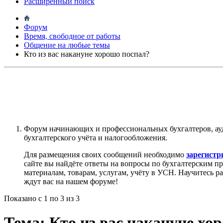
Расширенный поиск
Форум
Время, свободное от работы
Общение на любые темы
Кто из вас накануне хорошо поспал?
Форум начинающих и профессиональных бухгалтеров, ау
бухгалтерского учёта и налогообложения.
Для размещения своих сообщений необходимо
зарегистр
сайте вы найдёте ответы на вопросы по бухгалтерским п
материалам, товарам, услугам, учёту в УСН. Научитесь р
ждут вас на нашем форуме!
Показано с 1 по 3 из 3
Тема:
Кто из вас накануне хо