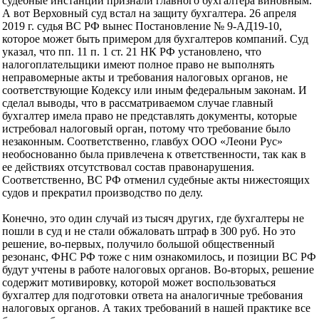
судебные инстанции признали главного бухгалтера виновным.
А вот Верховный суд встал на защиту бухгалтера. 26 апреля
2019 г. судья ВС РФ вынес Постановление № 9-АД19-10,
которое может быть примером для бухгалтеров компаний. Суд
указал, что пп. 11 п. 1 ст. 21 НК РФ установлено, что
налогоплательщики имеют полное право не выполнять
неправомерные акты и требования налоговых органов, не
соответствующие Кодексу или иным федеральным законам. И
сделал выводы, что в рассматриваемом случае главный
бухгалтер имела право не представлять документы, которые
истребовал налоговый орган, потому что требование было
незаконным. Соответственно, главбух ООО «Леони Рус»
необоснованно была привлечена к ответственности, так как в
ее действиях отсутствовал состав правонарушения.
Соответственно, ВС РФ отменил судебные акты нижестоящих
судов и прекратил производство по делу.
Конечно, это один случай из тысяч других, где бухгалтеры не
пошли в суд и не стали обжаловать штраф в 300 руб. Но это
решение, во-первых, получило большой общественный
резонанс, ФНС РФ тоже с ним ознакомилось, и позиции ВС РФ
будут учтены в работе налоговых органов. Во-вторых, решение
содержит мотивировку, которой может воспользоваться
бухгалтер для подготовки ответа на аналогичные требования
налоговых органов. А таких требований в нашей практике все