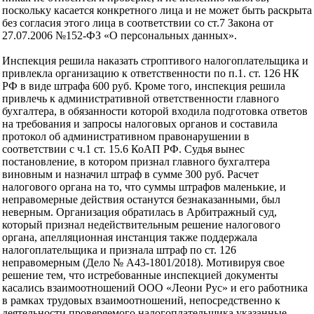
поскольку касается конкретного лица и не может быть раскрыта
без согласия этого лица в соответствии со ст.7 Закона от
27.07.2006 №152-ФЗ «О персональных данных».
Инспекция решила наказать строптивого налогоплательщика и
привлекла организацию к ответственности по п.1. ст. 126 НК
РФ в виде штрафа 600 руб. Кроме того, инспекция решила
привлечь к административной ответственности главного
бухгалтера, в обязанности которой входила подготовка ответов
на требования и запросы налоговых органов и составила
протокол об административном правонарушении в
соответствии с ч.1 ст. 15.6 КоАП РФ. Судья вынес
постановление, в котором признал главного бухгалтера
виновным и назначил штраф в сумме 300 руб. Расчет
налогового органа на то, что суммы штрафов маленькие, и
неправомерные действия останутся безнаказанными, был
неверным. Организация обратилась в Арбитражный суд,
который признал недействительным решение налогового
органа, апелляционная инстанция также поддержала
налогоплательщика и признала штраф по ст. 126
неправомерным (Дело № А43-1801/2018). Мотивируя свое
решение тем, что истребованные инспекцией документы
касались взаимоотношений ООО «Леони Рус» и его работника
в рамках трудовых взаимоотношений, непосредственно к
деятельности проверяемого налогоплательщика указанные