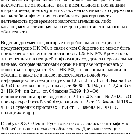
документы не относились, как и к деятельности поставщика
второго звена, поэтому в этих документах не могла содержаться
какая-либо информация, способная охарактеризовать
деятельность проверяемого налогоплательщика, либо
касающаяся и влияющая на размер и существо его налоговых
обязательств.
Ведение документов, которые истребовала инспекция, не
предусмотрено НК РФ, в связи с чем Общество не может быть
привлечено к ответственности по ст. 126 НК РФ. Кроме того,
запрошенная инспекцией информация содержала персональные
данные, которые налоговый орган не вправе истребовать у
общества в порядке ст. 93.1. НК РФ, а налогоплательщики не
обязаны и даже не в праве предоставлять подобную
информацию инспекции (пункты 1,6 ст. 3 , п. 1 ст. 4 Закона 152-
ФЗ «О персональных данных», ст. 86,88 ТК РФ, пп. 1,2,4,п.3 ст.
24 НК РФ, пп 2.п.1. ст. 64 закона №299-ФЗ «Об
исполнительном производстве», п.2.1 ст. 4 Закона № 2202-1 «О
прокуратуре Российской Федерации», п. 2 ст. 12 Закона №118 –
ФЗ «О судебных приставах», п.4 ст. 13 Закона №3-ФЗ «О
полиции» и др.)
Главбух ООО «Леони Рус» тоже не согласилась со штрафом в
300 руб. и пошла в суд его обжаловать. Две вышестоящие