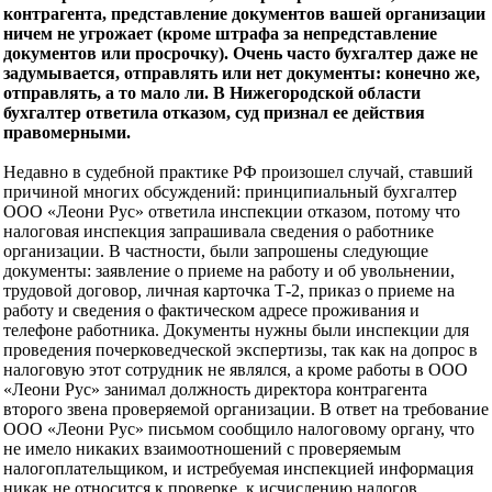
контрагента, представление документов вашей организации
ничем не угрожает (кроме штрафа за непредставление
документов или просрочку). Очень часто бухгалтер даже не
задумывается, отправлять или нет документы: конечно же,
отправлять, а то мало ли. В Нижегородской области
бухгалтер ответила отказом, суд признал ее действия
правомерными.
Недавно в судебной практике РФ произошел случай, ставший
причиной многих обсуждений: принципиальный бухгалтер
ООО «Леони Рус» ответила инспекции отказом, потому что
налоговая инспекция запрашивала сведения о работнике
организации. В частности, были запрошены следующие
документы: заявление о приеме на работу и об увольнении,
трудовой договор, личная карточка Т-2, приказ о приеме на
работу и сведения о фактическом адресе проживания и
телефоне работника. Документы нужны были инспекции для
проведения почерковедческой экспертизы, так как на допрос в
налоговую этот сотрудник не являлся, а кроме работы в ООО
«Леони Рус» занимал должность директора контрагента
второго звена проверяемой организации. В ответ на требование
ООО «Леони Рус» письмом сообщило налоговому органу, что
не имело никаких взаимоотношений с проверяемым
налогоплательщиком, и истребуемая инспекцией информация
никак не относится к проверке, к исчислению налогов,