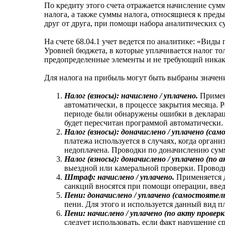
По кредиту этого счета отражается начисление сумм
налога, а также суммы налога, относящиеся к пред
друг от друга, при помощи набора аналитических с
На счете 68.04.1 учет ведется по аналитике: «Вид
Уровней бюджета, в которые уплачивается налог т
предопределенные элементы и не требующий никак
Для налога на прибыль могут быть выбраны значен
Налог (взносы): начислено / уплачено.
Примен
автоматически, в процессе закрытия месяца. 
периоде были обнаружены ошибки в деклараци
будет пересчитан программой автоматически.
Налог (взносы): доначислено / уплачено (са
платежа используется в случаях, когда орган
недоплачена. Проводки по доначислению сум
Налог (взносы): доначислено / уплачено (по 
выездной или камеральной проверки. Провод
Штраф: начислено / уплачено.
Применяется 
санкций вносятся при помощи операции, вве
Пени: доначислено / уплачено (самостоятел
пени. Для этого и используется данный вид 
Пени: начислено / уплачено (по акту проверк
следует использовать, если факт нарушение 