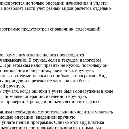
м фиксируются не только операции начисления и уплаты
 позволяет вести учет разных видов расчетов отдельно
в программе предусмотрен справочник, содержащий
рограмме начисление налога производится
я ежемесячно. В случае, если в текущем налоговом
. При этом сам налог править не нужно, поскольку он
спользования в операциях, введенных вручную.
 пользователями налога на прибыль в программе. Вид
 периодов и в результате часть налога была
ной вручную.
х случаях, когда ошибки в учете были обнаружены в ходе
и с помощью операции, введенной вручную.
тате проверки. Проводки по начислению штрафных
ациям необходимо самостоятельно исчислить и уплатить
помощью операции, введенной вручную.
уплате пени в программе. Однако этот вид платежа
о начислению пени пользователь вносит с помощью