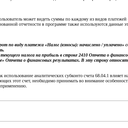
пользователь может видеть суммы по каждому из видов платежей 
ованной отчетности в программе также используются данные этог
от по виду платежа «Налог (взносы): начислено / уплачено» 
ь.
текущего налога на прибыль в строке 2410 Отчета о финансо
е» Отчета о финансовых результатах. В эту строку относят
 использование аналитических субконто счета 68.04.1 влияет на
ющих этот счет, необходимо принимать во внимание особенност
х применению.