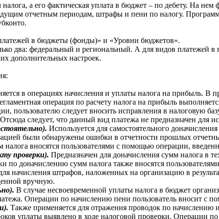
 налога, а его фактическая уплата в бюджет – по дебету. На не
ыдущим отчетным периодам, штрафы и пени по налогу. Программа
убконто.
ы платежей в бюджеты (фонды)» и «Уровни бюджетов».
олько два: федеральный и региональный. А для видов платежей 
их дополнительных настроек.
ия:
яется в операциях начисления и уплаты налога на прибыль. В п
Регламентная операция по расчету налога на прибыль выполняетс
и, пользователю следует вносить исправления в налоговую базу
 Отсюда следует, что данный вид платежа не предназначен для и
мостоятельно).
Используется для самостоятельного доначисления
изацией были обнаружены ошибки в отчетности прошлых отчетных
м налога вносятся пользователями с помощью операции, введен
акту проверки).
Предназначен для доначисления сумм налога в те
ки по доначислению сумм налога также вносятся пользователям
для начисления штрафов, наложенных на организацию в резуль
денной вручную.
ьно).
В случае несвоевременной уплаты налога в бюджет организ
платежа. Операции по начислению пени пользователь вносит с 
и).
Также применяется для отражения проводок по начислению и 
сроков уплаты выявлено в ходе налоговой проверки. Операции п