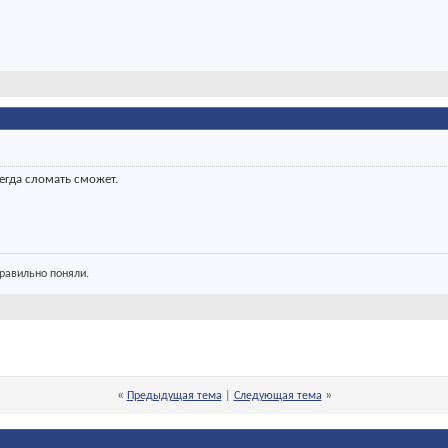
егда сломать сможет.
правильно поняли.
«
»
Предыдущая тема
|
Следующая тема