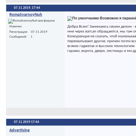
07.11.2019,
17:44
RomaSvarnoyNuh
Возможно я парано
Добра Всем! Занимаюсь своим делом - в
Новичок
мне через ватсап обращаются, мы там о
Регистрация
07.11.2019
Конкуренция не сказать, чтоб маленькая
Сообщений
1
перехватывают другие, причем почти всег
всяких гаджетах и высоких технологиях
гаражи, ворота, двери, лестницы и мн.др
07.11.2019
17:44
Advertising