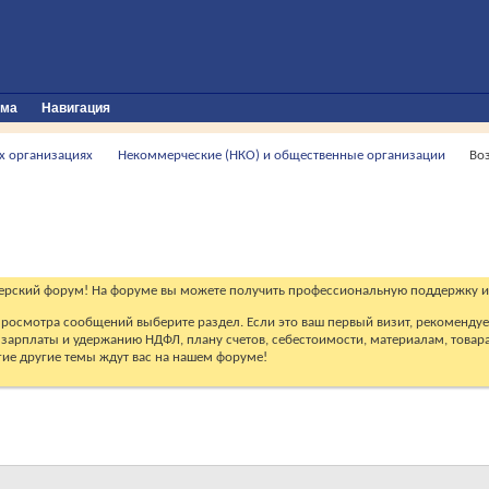
ума
Навигация
х организациях
Некоммерческие (НКО) и общественные организации
Во
ерский форум! На форуме вы можете получить профессиональную поддержку и
 просмотра сообщений выберите раздел. Если это ваш первый визит, рекоменду
зарплаты и удержанию НДФЛ, плану счетов, себестоимости, материалам, товарам
огие другие темы ждут вас на нашем форуме!