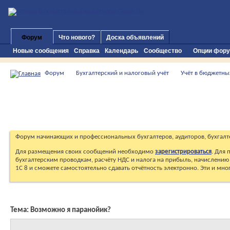
Форум
Что нового?
Доска объявлений
Новые сообщения
Справка
Календарь
Сообщество
Опции фор
Форум
Бухгалтерский и налоговый учёт
Учёт в бюджетны
Форум начинающих и профессиональных бухгалтеров, аудиторов, бухгалт
Для размещения своих сообщений необходимо
зарегистрироваться
. Для
бухгалтерским проводкам, расчёту НДС и налога на прибыль, начислению 
1С 8 и сможете самостоятельно сдавать отчётность электронно. Эти и мн
Тема:
Возможно я паранойик?