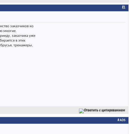
#1
нство заказчиков ко
аю многие.
приеду, заказчика уже
бирается в этих
 брусья, тренажеры,
Ответить с цитированием
# ADS