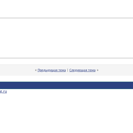
«
»
Предыдущая тема
|
Следующая тема
g.ru