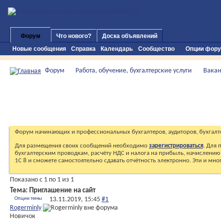
Форум
Что нового?
Доска объявлений
Новые сообщения
Справка
Календарь
Сообщество
Опции фор
Форум
Работа, обучение, бухгалтерские услуги
Вакан
Форум начинающих и профессиональных бухгалтеров, аудиторов, бухгалт
Для размещения своих сообщений необходимо
зарегистрироваться
. Для
бухгалтерским проводкам, расчёту НДС и налога на прибыль, начислению 
1С 8 и сможете самостоятельно сдавать отчётность электронно. Эти и мн
Показано с 1 по 1 из 1
Тема:
Приглашение на сайт
Опции темы
13.11.2019,
15:45
#1
Rogerminly
Новичок