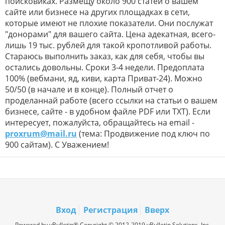
поисковиках. Размещу около 900 статей о вашем
сайте или бизнесе на других площадках в сети,
которые имеют не плохие показатели. Они послужат
"донорами" для вашего сайта. Цена адекатная, всего-
лишь 19 тыс. рублей для такой кропотливой работы.
Стараюсь выполнить заказ, как для себя, чтобы вы
остались довольны. Сроки 3-4 недели. Предоплата
100% (вебмани, яд, киви, карта Приват-24). Можно
50/50 (в начале и в конце). Полный отчет о
проделаннай работе (всего ссылки на статьи о вашем
бизнесе, сайте - в удобном файле PDF или TXT). Если
интересует, пожалуйста, обращайтесь на email -
proxrum@mail.ru
(тема: Продвижение под ключ по
900 сайтам). С Уважением!
Вход
Регистрация
Вверх
Powered by vBulletin® Copyright © 2012-2019 vBulletin Solutions, Inc.