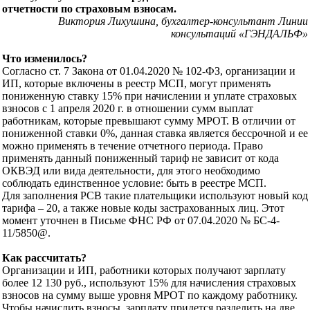
отчетности по страховым взносам.
Виктория Лихушина, бухгалтер-консультант Линии
консультаций «ГЭНДАЛЬФ»
Что изменилось?
Согласно ст. 7 Закона от 01.04.2020 № 102-ФЗ, организации и
ИП, которые включены в реестр МСП, могут применять
пониженную ставку 15% при начислении и уплате страховых
взносов с 1 апреля 2020 г. в отношении сумм выплат
работникам, которые превышают сумму МРОТ. В отличии от
пониженной ставки 0%, данная ставка является бессрочной и ее
можно применять в течение отчетного периода. Право
применять данный пониженный тариф не зависит от кода
ОКВЭД или вида деятельности, для этого необходимо
соблюдать единственное условие: быть в реестре МСП.
Для заполнения РСВ такие плательщики используют новый код
тарифа – 20, а также новые коды застрахованных лиц. Этот
момент уточнен в Письме ФНС РФ от 07.04.2020 № БС-4-
11/5850@.
Как рассчитать?
Организации и ИП, работники которых получают зарплату
более 12 130 руб., используют 15% для начисления страховых
взносов на сумму выше уровня МРОТ по каждому работнику.
Чтобы начислить взносы, зарплату придется разделить на две