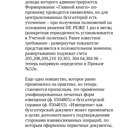
доходы которого администрируются.
Формирование «Главной книги» по-
прежнему проводится ежемесячно, но для
централизованных бухгалтерий есть
уточнение – при получении полномочий на
основании решения НЕ РЕЖЕ 1 раз в месяц
(конкретная периодичность устанавливается
в Учетной политике). Ранее известное
требование - развернутые показатели
представляются в положительном значении,
развертыванию подлежат счета
205,208,209,210 10,303, 304 04,304 06 –
теперь напрямую определено в Приказе
№52н.
Еще одно новшество, которое ранее
применялось на практике, но теперь
становится прописным, это применение
унифицированных печатных форм
извещения (ф. 0504805) и бухгалтерской
справки (ф. 0504833). «Извещение» как
бухгалтерский документ может применяться
в целях дополнительного подтверждениям
сторонами взаимосвязанных операций, по
которым оформлены первичные документы,