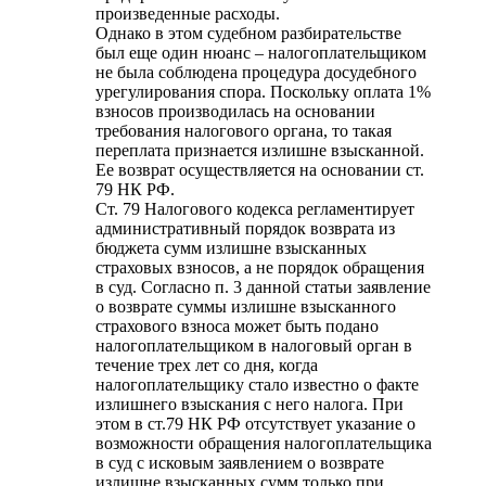
произведенные расходы.
Однако в этом судебном разбирательстве
был еще один нюанс – налогоплательщиком
не была соблюдена процедура досудебного
урегулирования спора. Поскольку оплата 1%
взносов производилась на основании
требования налогового органа, то такая
переплата признается излишне взысканной.
Ее возврат осуществляется на основании ст.
79 НК РФ.
Ст. 79 Налогового кодекса регламентирует
административный порядок возврата из
бюджета сумм излишне взысканных
страховых взносов, а не порядок обращения
в суд. Согласно п. 3 данной статьи заявление
о возврате суммы излишне взысканного
страхового взноса может быть подано
налогоплательщиком в налоговый орган в
течение трех лет со дня, когда
налогоплательщику стало известно о факте
излишнего взыскания с него налога. При
этом в ст.79 НК РФ отсутствует указание о
возможности обращения налогоплательщика
в суд с исковым заявлением о возврате
излишне взысканных сумм только при