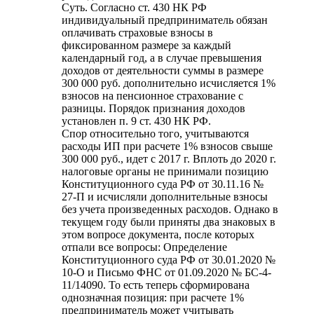
Суть. Согласно ст. 430 НК РФ
индивидуальный предприниматель обязан
оплачивать страховые взносы в
фиксированном размере за каждый
календарный год, а в случае превышения
доходов от деятельности суммы в размере
300 000 руб. дополнительно исчисляется 1%
взносов на пенсионное страхование с
разницы. Порядок признания доходов
установлен п. 9 ст. 430 НК РФ.
Спор относительно того, учитываются
расходы ИП при расчете 1% взносов свыше
300 000 руб., идет с 2017 г. Вплоть до 2020 г.
налоговые органы не принимали позицию
Конституционного суда РФ от 30.11.16 №
27-П и исчисляли дополнительные взносы
без учета произведенных расходов. Однако в
текущем году были приняты два знаковых в
этом вопросе документа, после которых
отпали все вопросы: Определение
Конституционного суда РФ от 30.01.2020 №
10-О и Письмо ФНС от 01.09.2020 № БС-4-
11/14090. То есть теперь сформирована
однозначная позиция: при расчете 1%
предприниматель может учитывать