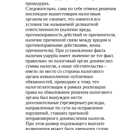
процедурах.
Следовательно, сама по себе отмена решения
инспекции вышестоящим налоговым
органом не означает, что имеются все
условия так называемой деликатной
ответственности (наличие вреда,
противоправность действий ее причинителя,
наличие причинной связи между вредом и
противоправными действиями, вины
причинителя). При установлении факта
наличия ущерба имеет значение не тот факт,
правильно ли налоговый орган доначислил
суммы налогов, а иные обстоятельства –
имело ли место со стороны налогового
органа невыполнение публичных
обязанностей, приведшее к тому, что
налогоплательщик в рамках реализации
права на обжалование решения налогового
органа был вынужден нести
дополнительные (чрезмерные) расходы,
направленные по сути на исправление
нарушений, ставших причиной
неправомерного доначисления налогов.
При этом размер подлежащего выплате
возмещения может быть уменьшен судом,