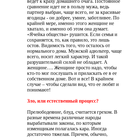
ведет к краху домашнего очага. Постоянное
сравнение идет не в пользу мужа, ведь
партнер выбран, чаще всего, не за красивые
ягодицы - он добрее, умнее, заботливее. По
крайней мере, именно этого женщине не
хватало, и именно об этом она думает.
«Ячейка общества» рушится. Если семья и
сохраняется, то, как правило, это лишь
остов. Видимость того, что осталось от
нормального дома. Мужской адюльтер, чаще
всего, носит легкий характер. И такой
разрушительной силой не обладает. А
женщине…. Женщине просто надо, чтобы
кто-то мог послушать и приласкать ее в ее
собственном доме. Вот и все! В крайнем
случае – чтобы сделали вид, что ее любят и
понимают!
Зло, или естественный процесс?
Прелюбодеяние, блуд, считается грехом. В
разные времена различные народы
вырабатывали законы, по которым
изменщикам полагалась кара. Иногда
достаточно тяжелая. Причем, обычно,