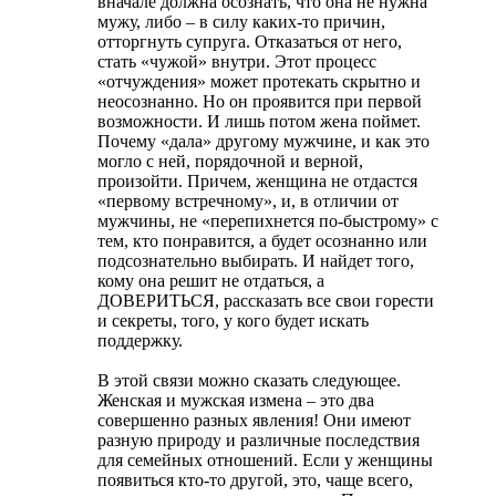
вначале должна осознать, что она не нужна
мужу, либо – в силу каких-то причин,
отторгнуть супруга. Отказаться от него,
стать «чужой» внутри. Этот процесс
«отчуждения» может протекать скрытно и
неосознанно. Но он проявится при первой
возможности. И лишь потом жена поймет.
Почему «дала» другому мужчине, и как это
могло с ней, порядочной и верной,
произойти. Причем, женщина не отдастся
«первому встречному», и, в отличии от
мужчины, не «перепихнется по-быстрому» с
тем, кто понравится, а будет осознанно или
подсознательно выбирать. И найдет того,
кому она решит не отдаться, а
ДОВЕРИТЬСЯ, рассказать все свои горести
и секреты, того, у кого будет искать
поддержку.
В этой связи можно сказать следующее.
Женская и мужская измена – это два
совершенно разных явления! Они имеют
разную природу и различные последствия
для семейных отношений. Если у женщины
появиться кто-то другой, это, чаще всего,