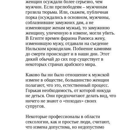
женщин осуждали более серьезно, чем
мужчин. Если прелюбодеям – мужчинам
грозила тюрьма. Или, скажем, публичная
порка (осуждались в основном, мужчины,
соблазнившие замужних дам, а не
изменяющие женам мужья), то замужнюю
женщину, уличенную в измене, могли убить.
В Египте времен фараона Рамзеса жену,
изменившую мужу, отдавали на съедение
Нильским крокодилам. Побиение камнями
до смерти происходит и в наши дни. Этот
дикий обычай до сих пор существует в
некоторых странах арабского мира.
Каково бы ни было отношение к мужской
измене в обществе, большинство женщин
полагают, что это, естественный процесс.
Горькая необходимость, от которой никуда
не деться. Они предпочитают делать вид, что
ничего не знают о «походах» своих
супругов.
Некоторые профессионалы в области
сексологии, как и простые люди, считают,
что измена допустима, но недопустимо