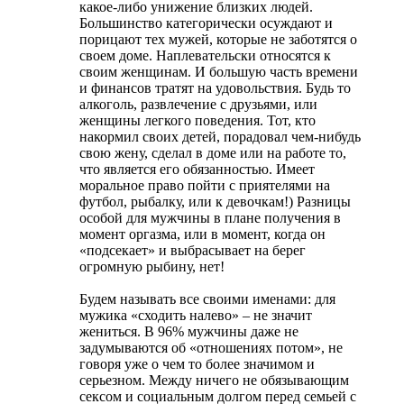
какое-либо унижение близких людей.
Большинство категорически осуждают и
порицают тех мужей, которые не заботятся о
своем доме. Наплевательски относятся к
своим женщинам. И большую часть времени
и финансов тратят на удовольствия. Будь то
алкоголь, развлечение с друзьями, или
женщины легкого поведения. Тот, кто
накормил своих детей, порадовал чем-нибудь
свою жену, сделал в доме или на работе то,
что является его обязанностью. Имеет
моральное право пойти с приятелями на
футбол, рыбалку, или к девочкам!) Разницы
особой для мужчины в плане получения в
момент оргазма, или в момент, когда он
«подсекает» и выбрасывает на берег
огромную рыбину, нет!
Будем называть все своими именами: для
мужика «сходить налево» – не значит
жениться. В 96% мужчины даже не
задумываются об «отношениях потом», не
говоря уже о чем то более значимом и
серьезном. Между ничего не обязывающим
сексом и социальным долгом перед семьей с