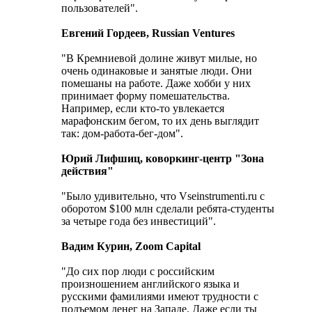
пользователей".
Евгений Гордеев, Russian Ventures
"В Кремниевой долине живут милые, но
очень одинаковые и занятые люди. Они
помешаны на работе. Даже хобби у них
принимает форму помешательства.
Например, если кто-то увлекается
марафонским бегом, то их день выглядит
так: дом-работа-бег-дом".
Юрий Лифшиц, коворкинг-центр "Зона
действия"
"Было удивительно, что Vseinstrumenti.ru с
оборотом $100 млн сделали ребята-студенты
за четыре года без инвестиций".
Вадим Курин, Zoom Capital
"До сих пор люди с российским
произношением английского языка и
русскими фамилиями имеют трудности с
подъемом денег на Западе. Даже если ты