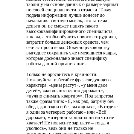
таблицу на основе данных о размере зарплат
по своей специальности в отрасли. Такая
подача информации лучше донесет до
начальника светлую мысль, что за те же
деньги он не сможет нанять такого
высококвалифицированного специалиста,
как вы, а чтобы обучить нового сотрудника,
затратит больше денежных средств, чем
сейчас просите вы. Обычно руководству
выгоднее сохранить уже имеющиеся кадры,
которые досконально знают специфику
работы данной организации.
Только не бросайтесь в крайности.
Пожалуйста, избегайте фраз следующего
характера: «цены растут», «у меня двое
детей», «жизнь постоянно дорожает»,
«нужно снимать квартиру». Под запретом
также фразы типа: «Я, как раб, батрачу без
обеда, допоздна и без выходных», «В отделе
я один за четверых работаю» или «Всё
дорожает, мизерной зарплаты ни на что не
хватает! Не повысите зарплату – тогда я
уволюсь», ведь они не только не
мотивируют руководство увеличить вам