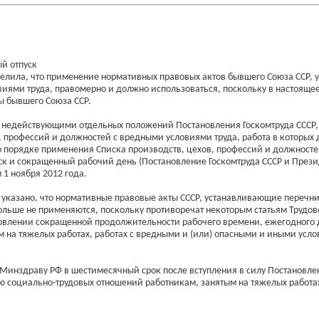
й отпуск
делила, что применение нормативных правовых актов бывшего Союза ССР,
иями труда, правомерно и должно использоваться, поскольку в настоящее
ы бывшего Союза ССР.
и недействующими отдельных положений Постановления Госкомтруда СССР
, профессий и должностей с вредными условиями труда, работа в которых 
о порядке применения Списка производств, цехов, профессий и должност
уск и сокращенный рабочий день (Постановление Госкомтруда СССР и През
1 ноября 2012 года.
 указано, что нормативные правовые акты СССР, устанавливающие перечни
льше не применяются, поскольку противоречат некоторым статьям Трудов
ановлении сокращенной продолжительности рабочего времени, ежегодного
 на тяжелых работах, работах с вредными и (или) опасными и иными усло
 Минздраву РФ в шестимесячный срок после вступления в силу Постановлен
ю социально-трудовых отношений работникам, занятым на тяжелых работа