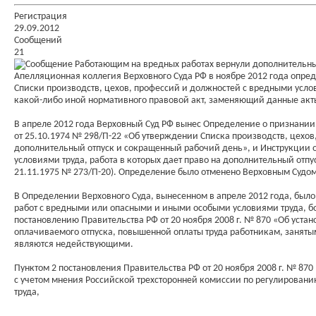
Регистрация
29.09.2012
Сообщений
21
Работающим на вредных работах вернули дополнительны
Апелляционная коллегия Верховного Суда РФ в ноябре 2012 года опре
Списки производств, цехов, профессий и должностей с вредными услов
какой-либо иной нормативного правовой акт, заменяющий данные акт
В апреле 2012 года Верховный Суд РФ вынес Определение о признани
от 25.10.1974 № 298/П-22 «Об утверждении Списка производств, цехов
дополнительный отпуск и сокращенный рабочий день», и Инструкции 
условиями труда, работа в которых дает право на дополнительный отп
21.11.1975 № 273/П-20). Определение было отменено Верховным Судом 
В Определении Верховного Суда, вынесенном в апреле 2012 года, было
работ с вредными или опасными и иными особыми условиями труда, бо
постановлению Правительства РФ от 20 ноября 2008 г. № 870 «Об уст
оплачиваемого отпуска, повышенной оплаты труда работникам, занятым
являются недействующими.
Пунктом 2 постановления Правительства РФ от 20 ноября 2008 г. № 870
с учетом мнения Российской трехсторонней комиссии по регулировани
труда,