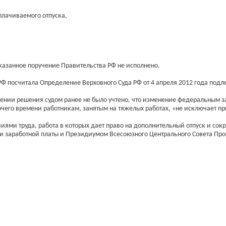
лачиваемого отпуска,
казанное поручение Правительства РФ не исполнено.
Ф посчитала Определение Верховного Суда РФ от 4 апреля 2012 года под
сении решения судом ранее не было учтено, что изменение федеральным 
чего времени работникам, занятым на тяжелых работах, «не исключает п
иями труда, работа в которых дает право на дополнительный отпуск и сок
 и заработной платы и Президиумом Всесоюзного Центрального Совета Пр