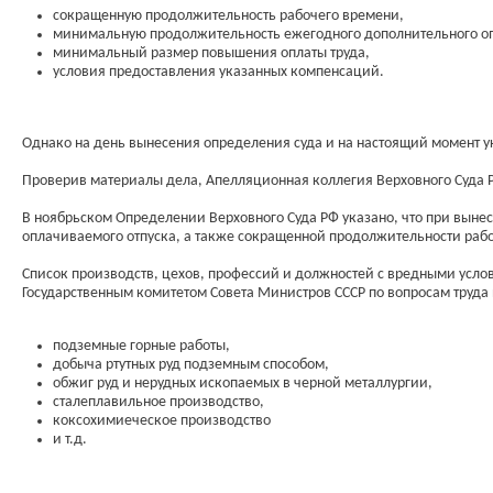
сокращенную продолжительность рабочего времени,
минимальную продолжительность ежегодного дополнительного оп
минимальный размер повышения оплаты труда,
условия предоставления указанных компенсаций.
Однако на день вынесения определения суда и на настоящий момент у
Проверив материалы дела, Апелляционная коллегия Верховного Суда Р
В ноябрьском Определении Верховного Суда РФ указано, что при выне
оплачиваемого отпуска, а также сокращенной продолжительности рабо
Список производств, цехов, профессий и должностей с вредными услов
Государственным комитетом Совета Министров СССР по вопросам труда
подземные горные работы,
добыча ртутных руд подземным способом,
обжиг руд и нерудных ископаемых в черной металлургии,
сталеплавильное производство,
коксохимиеческое производство
и т.д.