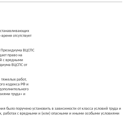
 устанавливающих
 время отсутствует
, Президиума ВЦСПС
дает право на
ей с вредными
идиума ВЦСПС от
 тяжелых работ,
ого кодекса РФ и
 дополнительного
виями труда» и
ия было поручено установить в зависимости от класса условий труда и
х, работах с вредными и (или) опасными и иными особыми условиями