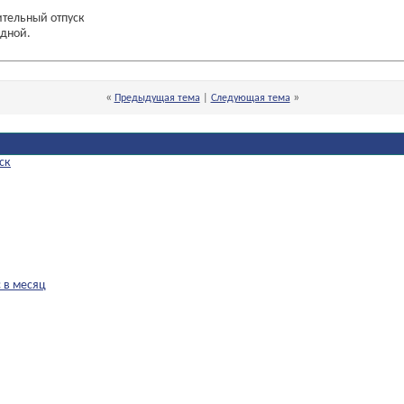
ительный отпуск
едной.
«
»
Предыдущая тема
|
Следующая тема
ск
с в месяц