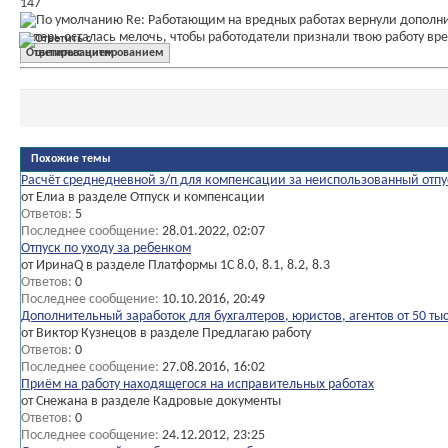
147
Re: Работающим на вредных работах вернули дополн
Теперь осталась мелочь, чтобы работодатели признали твою работу вр
Ответить с цитированием
Похожие темы
Расчёт среднедневной з/п для компенсации за неиспользованный отпу
от Елиа в разделе Отпуск и компенсации
Ответов:
5
Последнее сообщение:
28.01.2022,
02:07
Отпуск по уходу за ребенком
от ИринаQ в разделе Платформы 1C 8.0, 8.1, 8.2, 8.3
Ответов:
0
Последнее сообщение:
10.10.2016,
20:49
Дополнительный заработок для бухгалтеров, юристов, агентов от 50 ты
от Виктор Кузнецов в разделе Предлагаю работу
Ответов:
0
Последнее сообщение:
27.08.2016,
16:02
Приём на работу находящегося на исправительных работах
от Снежана в разделе Кадровые документы
Ответов:
0
Последнее сообщение:
24.12.2012,
23:25