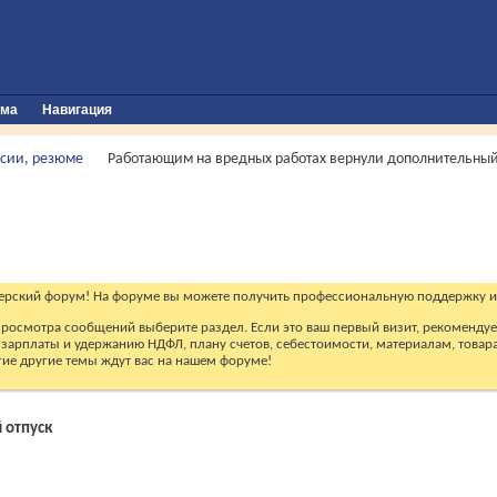
ума
Навигация
сии, резюме
Работающим на вредных работах вернули дополнительный
ерский форум! На форуме вы можете получить профессиональную поддержку и
 просмотра сообщений выберите раздел. Если это ваш первый визит, рекоменду
зарплаты и удержанию НДФЛ, плану счетов, себестоимости, материалам, товарам
огие другие темы ждут вас на нашем форуме!
 отпуск