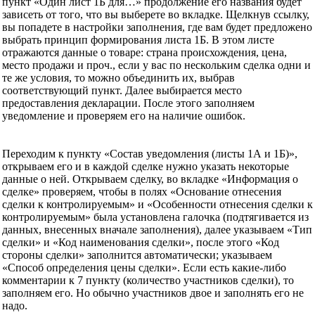
пункт «Один лист 1Б для…» продолжение его названия будет
зависеть от того, что вы выберете во вкладке. Щелкнув ссылку,
вы попадете в настройки заполнения, где вам будет предложено
выбрать принцип формирования листа 1Б. В этом листе
отражаются данные о товаре: страна происхождения, цена,
место продажи и проч., если у вас по нескольким сделка одни и
те же условия, то можно объединить их, выбрав
соответствующий пункт. Далее выбирается место
предоставления декларации. После этого заполняем
уведомление и проверяем его на наличие ошибок.
Переходим к пункту «Состав уведомления (листы 1А и 1Б)»,
открываем его и в каждой сделке нужно указать некоторые
данные о ней. Открываем сделку, во вкладке «Информация о
сделке» проверяем, чтобы в полях «Основание отнесения
сделки к контролируемым» и «Особенности отнесения сделки к
контролируемым» была установлена галочка (подтягивается из
данных, внесенных вначале заполнения), далее указываем «Тип
сделки» и «Код наименования сделки», после этого «Код
стороны сделки» заполнится автоматически; указываем
«Способ определения цены сделки». Если есть какие-либо
комментарии к 7 пункту (количество участников сделки), то
заполняем его. Но обычно участников двое и заполнять его не
надо.