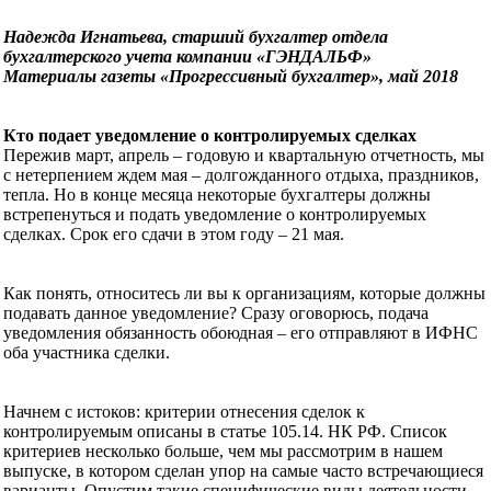
Надежда Игнатьева, старший бухгалтер отдела
бухгалтерского учета компании «ГЭНДАЛЬФ»
Материалы газеты «Прогрессивный бухгалтер», май 2018
Кто подает уведомление о контролируемых сделках
Пережив март, апрель – годовую и квартальную отчетность, мы
с нетерпением ждем мая – долгожданного отдыха, праздников,
тепла. Но в конце месяца некоторые бухгалтеры должны
встрепенуться и подать уведомление о контролируемых
сделках. Срок его сдачи в этом году – 21 мая.
Как понять, относитесь ли вы к организациям, которые должны
подавать данное уведомление? Сразу оговорюсь, подача
уведомления обязанность обоюдная – его отправляют в ИФНС
оба участника сделки.
Начнем с истоков: критерии отнесения сделок к
контролируемым описаны в статье 105.14. НК РФ. Список
критериев несколько больше, чем мы рассмотрим в нашем
выпуске, в котором сделан упор на самые часто встречающиеся
варианты. Опустим такие специфические виды деятельности,