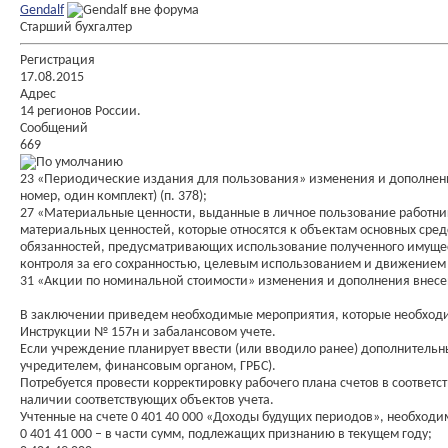
Gendalf
Старший бухгалтер
Регистрация
17.08.2015
Адрес
14 регионов России.
Сообщений
669
23 «Периодические издания для пользования» изменения и дополнения
номер, один комплект) (п. 378);
27 «Материальные ценности, выданные в личное пользование работник
материальных ценностей, которые относятся к объектам основных сре
обязанностей, предусматривающих использование полученного имущес
контроля за его сохранностью, целевым использованием и движением (
31 «Акции по номинальной стоимости» изменения и дополнения внесены 
В заключении приведем необходимые мероприятия, которые необходимо
Инструкции № 157н и забалансовом учете.
Если учреждение планирует ввести (или вводило ранее) дополнительные
учредителем, финансовым органом, ГРБС).
Потребуется провести корректировку рабочего плана счетов в соответс
наличии соответствующих объектов учета.
Учтенные на счете 0 401 40 000 «Доходы будущих периодов», необходим
0 401 41 000 – в части сумм, подлежащих признанию в текущем году;