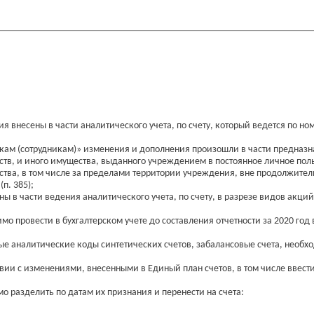
 внесены в части аналитического учета, по счету, который ведется по 
ам (сотрудникам)» изменения и дополнения произошли в части предназна
дств, и иного имущества, выданного учреждением в постоянное личное п
тва, в том числе за пределами территории учреждения, вне продолжител
п. 385);
в части ведения аналитического учета, по счету, в разрезе видов акций, 
 провести в бухгалтерском учете до составления отчетности за 2020 год
 аналитические коды синтетических счетов, забалансовые счета, необходи
твии с изменениями, внесенными в Единый план счетов, в том числе ввест
о разделить по датам их признания и перенести на счета: