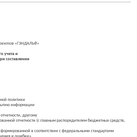
роектов «ГЭНДАЛЬФ»
о учета и
при составлении
тной политики
скрытию информации
отчетности, другому
ованной отчетности (с главным распорядителем бюджетных средств,
, сформированной в соответствии с федеральными стандартами
ачения и ошибки».