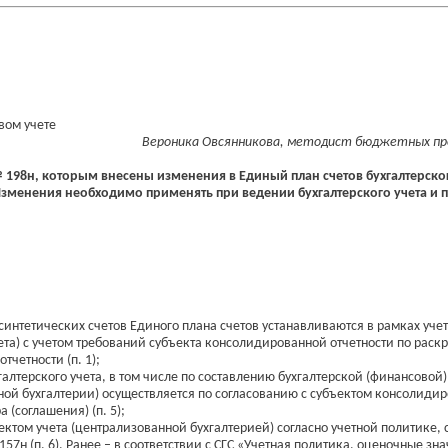
вом учете
Вероника Овсянникова, методист бюджетных п
 № 198н, которым внесены изменения в Единый план счетов бухгалтерског
 Изменения необходимо применять при ведении бухгалтерского учета и 
синтетических счетов Единого плана счетов устанавливаются в рамках уче
чета) с учетом требований субъекта консолидированной отчетности по ра
тчетности (п. 1);
лтерского учета, в том числе по составлению бухгалтерской (финансовой) 
й бухгалтерии) осуществляется по согласованию с субъектом консолидир
(соглашения) (п. 5);
ъектом учета (централизованной бухгалтерией) согласно учетной политике
57н (п. 6). Ранее – в соответствии с СГС «Учетная политика, оценочные зн