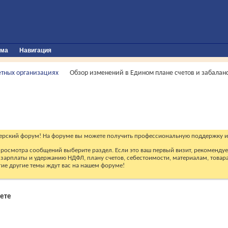
ума
Навигация
етных организациях
Обзор изменений в Едином плане счетов и забалан
ерский форум! На форуме вы можете получить профессиональную поддержку и
 просмотра сообщений выберите раздел. Если это ваш первый визит, рекоменду
зарплаты и удержанию НДФЛ, плану счетов, себестоимости, материалам, товарам
огие другие темы ждут вас на нашем форуме!
чете