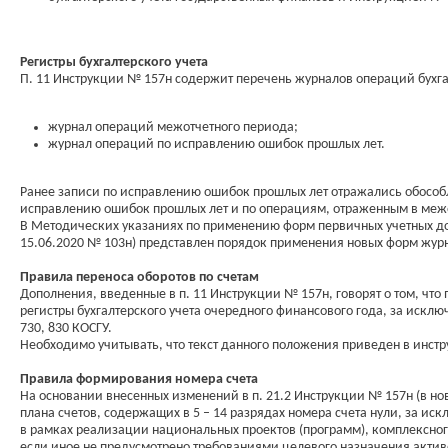
Регистры бухгалтерского учета
П. 11 Инструкции № 157н содержит перечень журналов операций бухга
журнал операций межотчетного периода;
журнал операций по исправлению ошибок прошлых лет.
Ранее записи по исправлению ошибок прошлых лет отражались обособл
исправлению ошибок прошлых лет и по операциям, отраженным в межо
В Методических указаниях по применению форм первичных учетных до
15.06.2020 № 103н) представлен порядок применения новых форм жур
Правила переноса оборотов по счетам
Дополнения, введенные в п. 11 Инструкции № 157н, говорят о том, чт
регистры бухгалтерского учета очередного финансового года, за исклю
730, 830 КОСГУ.
Необходимо учитывать, что текст данного положения приведен в инстр
Правила формирования номера счета
На основании внесенных изменений в п. 21.2 Инструкции № 157н (в н
плана счетов, содержащих в 5 – 14 разрядах номера счета нули, за 
в рамках реализации национальных проектов (программ), комплексног
если иное не предусмотрено требованиями целевого назначения активов