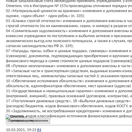
Новые забалансовые счета необходимо применять учреждениям, у кот
Отметим, что в Инструкции № 157н произведены уточнения порядка уч
02 «Материальный ценности на хранении» изменения и дополнения вне
оценке, «один объект – один рубль» (п. 335);
03 «Бланки строгой отчетности» изменения и дополнения внесены в час
строгой отчетности (по их наименованию, серии, и номеру) в разрезе отв
04 «Сомнительная задолженность» изменения и дополнения внесены в 
комиссии учреждения по поступлению и выбытию активов о признани
экономических выгод или полезного потенциала, а также в случаях, 
согласно законодательству РФ (п. 339);
07 «Награды, призы, кубки и ценные подарки, сувениры» изменения и
(сувениров), документов, подтверждающих приобретение и вручение ц
финансового периода в сумме стоимости ценных подарков (сувениров)) 
08 «Путевки неоплаченные» изменения и дополнения внесены в части в
09 «Запасные части к транспортным средствам, выданные взамен изнош
ответственных лиц, номенклатуры запасных частей (с указанием произв
10 «Обеспечение исполнения обязательств» изменения и дополнения вн
обязательств, идентификаторов обеспечения, мест хранения (адресов) (
11 «Государственные и муниципальные гарантии» изменения и дополнени
(внутренний, внешний), правовых оснований (договоров, контрактов),
17 «Поступления денежных средств», 18 «Выбытия денежных средств» и
(расходов) бюджетов, кодов финансового обеспечения, кодов КОСГУ, ви
20 «Задолженность, не востребованная кредиторами» изменения и доп
бюджетов, кодов классификации источников финансирования дефицитов
Ответить с цитированием
10.03.2021,
19:23
#4