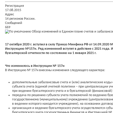
Регистрация
17.08.2015
Адрес
14 регионов России.
Сообщений
669
Обзор изменений в Едином плане счетов и забалансо
17 октября 2020 г. вступил в силу Приказ Минфина РФ от 14.09.2020
Инструкцию №157н. Ряд изменений вступят в действие с 2021 года.
бухгалтерской отчетности по состоянию на 1 января 2021 г.
Что изменилось в Инструкции № 157н
В Инструкцию № 157н внесены изменения следующего характера:
дополнительные забалансовые счета и (или) аналитические коды 
субъекта учета (единой учетной политики – при централизации у
при ведении бухгалтерского учета и в бухгалтерской (финансовой) о
передача по решению субъекта учета полномочий по ведению бухга
государственному (муниципальному) учреждению (централизованно
в ведении которого находится учреждение), на основании договора 
организация и ведение бухгалтерского учета осуществляются суб
бухгалтерского учета государственных финансов и Инструкцией № 1