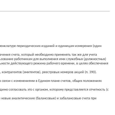
номенклатуре периодических изданий и единицам измерения (один
чения счета, который необходимо применять так же для учета
ользование работникам для выполнения ими служебных (должностных)
ьности действующего режима рабочего времени, в целях обеспечения
контрагентов (эмитентов), реестровых номеров акций (п. 390).
 в связи с изменениями в Едином плане счетов, общих положениях
мо согласовать это с органом, которому представляется отчетность (с
и новые аналитические (балансовые) и забалансовые счета при