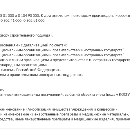
 01 000 и 0 104 90 000. К другим счетам, по которым произведена коррект
 0 302 41 000, 0 302 81 000.
овору строительного подряда».
числениям» с детализацией по счетам:
ациональным организациям и правительствам иностранных государств".
ациональным организациям и правительствам иностранных государств".
ациональным организациям и представительствам иностранных государств
ждународным организациям».
й системы Российской Федерации».
ям и правительствам иностранных государств».
а».
литическим кодам вида поступлений, выбытий объекта учета (кодам КОСГУ 
й наименование «Амортизация имущества учреждения и концессии»;
ий наименование «Лекарственные препараты и медицинские материалы», 
редства, иные лекарственные препараты и медицинские изделия, применя