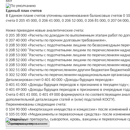
669
Единый план счетов
В Едином плане счетов уточнены наименования балансовых счетов 0 105
счета 0 205 45 000, 0 206 41 000, 0 206 52 000, 0 206 81 000, 0 207 04 000,
Ниже приведем новые аналитические счета:
0 205 38 000 «Расчеты по доходам по выполненным этапам работ по дог
0 207 40 000 «Расчеты по прочим долговым требованиям».
0 208 50 000 «Расчеты с подотчетными лицами по безвозмездным пере
0 208 52 000 "Расчеты с подотчетными лицами по перечислениям надн
0 208 53 000 "Расчеты с подотчетными лицами по перечислениям надн
0 208 52 000 «Расчеты с подотчетными лицами по перечислениям надн
0 208 53 000 «Расчеты с подотчетными лицами по перечислениям ме
0 302 51 000 «Расчеты по перечислениям другим бюджетам бюджетно
0 302 52 000 «Расчеты по перечислениям наднациональным организаци
Детализирован счет 0 401 40 000 «Доходы будущих периодов»
0 401 41 000 «Доходы будущих периодов к признанию в текущем году»;
0 401 49 000 «Доходы будущих периодов к признанию в очередные год
Счета 0 401 41 000, 0 401 49 000 формируются по соответствующим ана
дополнительной детализации статей и (или) подстатей КОСГУ).
Переименованы следующие счета:
0 104 90 000 «Амортизация имущества и концессии» после изменени
0 105 01 000 «Медикаменты и перевязочные средства» после изменен
бактерийные препараты, сыворотки, кровь, вакцины и перевязочные с
Ответить с цитированием