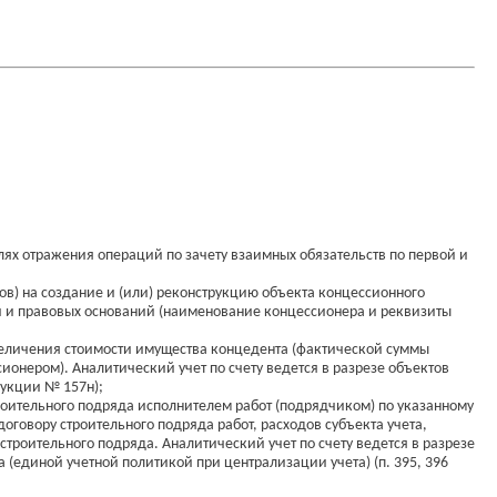
ях отражения операций по зачету взаимных обязательств по первой и
ов) на создание и (или) реконструкцию объекта концессионного
й и правовых оснований (наименование концессионера и реквизиты
увеличения стоимости имущества концедента (фактической суммы
нером). Аналитический учет по счету ведется в разрезе объектов
рукции № 157н);
троительного подряда исполнителем работ (подрядчиком) по указанному
оговору строительного подряда работ, расходов субъекта учета,
строительного подряда. Аналитический учет по счету ведется в разрезе
 (единой учетной политикой при централизации учета) (п. 395, 396