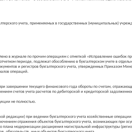
лтерского учета, применяемых в государственных (муниципальных) учреж
ено в журнале по прочим операциям с отметкой «Исправление ошибок прош
тчетном периоде, подлежат обособлению в бухгалтерском учете в отдель
кументов и регистров бухгалтерского учета, утвержденных Приказом Мин
налов операций.
о при завершении текущего финансового года обороты по счетам, отражающ
чением счетов учета расчетов по дебиторской и кредиторской задолженнос
укции не полностью.
овой редакции) при ведении бухгалтерского учета хозяйственные операци
исключением отражения объектов бухгалтерского учета, возникающих при 
о плана модернизации расширения магистральной инфраструктуры (региона
, обязательств, иных объектов бухгалтерского учета.