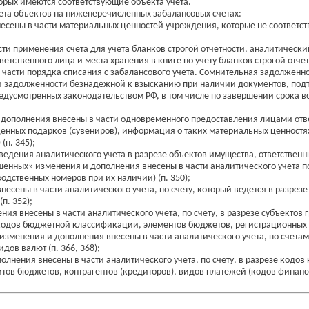
орых имеются соответствующие объекта учета.
ета объектов на нижеперечисленных забалансовых счетах:
сены в части материальных ценностей учреждения, которые не соответств
ти применения счета для учета бланков строгой отчетности, аналитически
етственного лица и места хранения в книге по учету бланков строгой отчетн
части порядка списания с забалансового учета. Сомнительная задолженно
и задолженности безнадежной к взысканию при наличии документов, под
предусмотренных законодательством РФ, в том числе по завершении срок
 дополнения внесены в части одновременного предоставления лицами отв
енных подарков (сувениров), информация о таких материальных ценностях
(п. 345);
едения аналитического учета в разрезе объектов имущества, ответственных
енных» изменения и дополнения внесены в части аналитического учета по 
одственных номеров при их наличии) (п. 350);
есены в части аналитического учета, по счету, который ведется в разрез
п. 352);
я внесены в части аналитического учета, по счету, в разрезе субъектов г
 кодов бюджетной классификации, элементов бюджетов, регистрационных н
зменения и дополнения внесены в части аналитического учета, по счетам
дов валют (п. 366, 368);
олнения внесены в части аналитического учета, по счету, в разрезе код
 бюджетов, контрагентов (кредиторов), видов платежей (кодов финансов