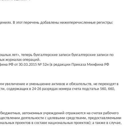
дениях. В этот перечень добавлены нижеперечисленные регистры:
лых лет», теперь бухгалтерские записи бухгалтерские записи по
ных журналах операций.
фина РФ от 30.03.2015 № 52н (в редакции Приказа Минфина РФ
им увеличение и уменьшение активов и обязательств, не переходят в
ти, содержащих в 24-26 разрядах номера счета подстатьи 560, 660,
и бюджетных, автономных учреждений отражаются на счетах рабочего
осуществлении деятельности с целевыми средствами, предоставляемыми
льных проектов в составе национальных проектов); а также в случае,