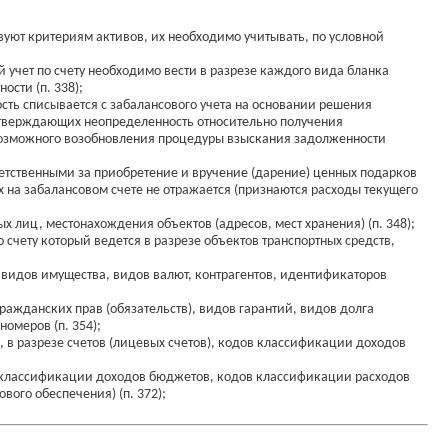
уют критериям активов, их необходимо учитывать, по условной
й учет по счету необходимо вести в разрезе каждого вида бланка
ости (п. 338);
сть списывается с забалансового учета на основании решения
тверждающих неопределенность относительно получения
а возможного возобновления процедуры взыскания задолженности
етственными за приобретение и вручение (дарение) ценных подарков
 на забалансовом счете не отражается (признаются расходы текущего
 лиц, местонахождения объектов (адресов, мест хранения) (п. 348);
счету который ведется в разрезе объектов транспортных средств,
е видов имущества, видов валют, контрагентов, идентификаторов
ражданских прав (обязательств), видов гарантий, видов долга
омеров (п. 354);
, в разрезе счетов (лицевых счетов), кодов классификации доходов
ов классификации доходов бюджетов, кодов классификации расходов
ого обеспечения) (п. 372);