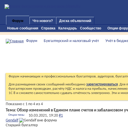
Форум
Что нового?
Доска объявлений
Новые сообщения
Справка
Календарь
Сообщество
Опции фор
Форум
Бухгалтерский и налоговый учёт
Учёт в бюдж
Форум начинающих и профессиональных бухгалтеров, аудиторов, бухгалт
Для размещения своих сообщений необходимо
зарегистрироваться
. Для
бухгалтерским проводкам, расчёту НДС и налога на прибыль, начислению 
1С 8 и сможете самостоятельно сдавать отчётность электронно. Эти и мн
Показано с 1 по 4 из 4
Тема:
Обзор изменений в Едином плане счетов и забалансовом у
Опции темы
10.03.2021,
19:20
#1
Gendalf
Старший бухгалтер