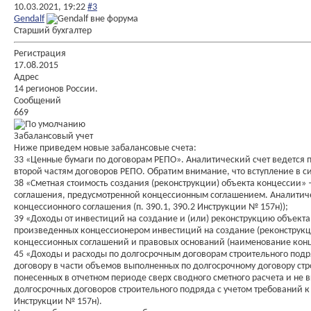
10.03.2021,
19:22
#3
Gendalf
Старший бухгалтер
Регистрация
17.08.2015
Адрес
14 регионов России.
Сообщений
669
Забалансовый учет
Ниже приведем новые забалансовые счета:
33 «Ценные бумаги по договорам РЕПО». Аналитический счет ведется 
второй частям договоров РЕПО. Обратим внимание, что вступление в си
38 «Сметная стоимость создания (реконструкции) объекта концессии» 
соглашения, предусмотренной концессионным соглашением. Аналитичес
концессионного соглашения (п. 390.1, 390.2 Инструкции № 157н));
39 «Доходы от инвестиций на создание и (или) реконструкцию объект
произведенных концессионером инвестиций на создание (реконструкци
концессионных соглашений и правовых оснований (наименование конце
45 «Доходы и расходы по долгосрочным договорам строительного подря
договору в части объемов выполненных по долгосрочному договору стр
понесенных в отчетном периоде сверх сводного сметного расчета и не 
долгосрочных договоров строительного подряда с учетом требований к 
Инструкции № 157н).