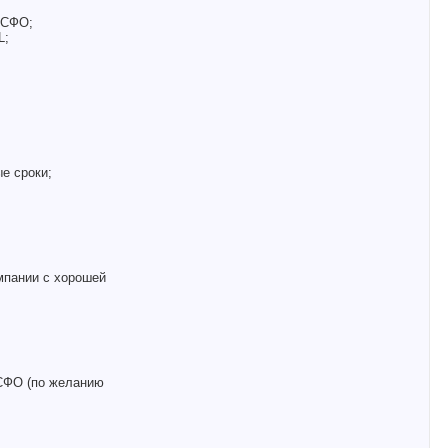
МСФО;
L;
е сроки;
мпании с хорошей
СФО (по желанию