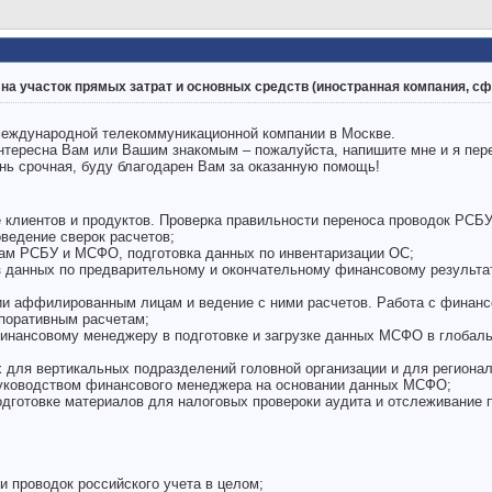
на участок прямых затрат и основных средств (иностранная компания, с
международной телекоммуникационной компании в Москве.
нтересна Вам или Вашим знакомым – пожалуйста, напишите мне и я пер
ень срочная, буду благодарен Вам за оказанную помощь!
зе клиентов и продуктов. Проверка правильности переноса проводок РСБ
ведение сверок расчетов;
лам РСБУ и МСФО, подготовка данных по инвентаризации ОС;
з данных по предварительному и окончательному финансовому результ
ции аффилированным лицам и ведение с ними расчетов. Работа с финан
рпоративным расчетам;
финансовому менеджеру в подготовке и загрузке данных МСФО в глоба
х для вертикальных подразделений головной организации и для региона
уководством финансового менеджера на основании данных МСФО;
одготовке материалов для налоговых провероки аудита и отслеживание 
 и проводок российского учета в целом;