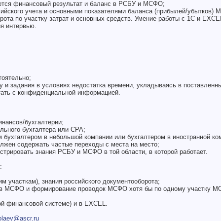
ется финансовый результат и баланс в РСБУ и МСФО;
сийского учета и основными показателями баланса (прибылей/убытков) 
рота по участку затрат и основных средств. Умение работы с 1С и EXCE
ия интервью.
тоятельно;
у и задания в условиях недостатка времени, укладываясь в поставленны
тать с конфиденциальной информацией.
инансов/бухгалтерии;
льного бухгалтера или CPA;
ым бухгалтером в небольшой компании или бухгалтером в иностранной ко
олжен содержать частые переходы с места на место;
стрировать знания РСБУ и МСФО в той области, в которой работает.
:
им участкам), знания российского документооборота;
 в МСФО и формирование проводок МСФО хотя бы по одному участку М
гой финансовой системе) и в EXCEL.
olaev@ascr.ru