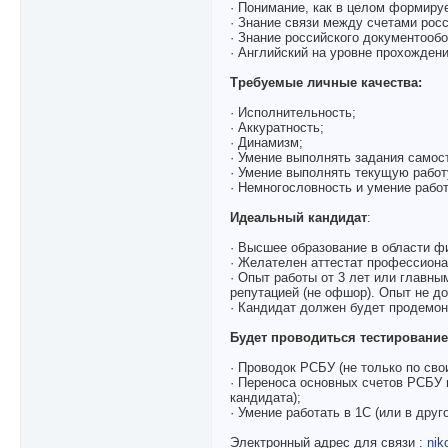
· Понимание, как в целом формиру
· Знание связи между счетами рос
· Знание российского документообо
· Английский на уровне прохожден
Требуемые личные качества:
· Исполнительность;
· Аккуратность;
· Динамизм;
· Умение выполнять задания самос
· Умение выполнять текущую работ
· Немногословность и умение рабо
Идеальный кандидат
:
· Высшее образование в области ф
· Желателен аттестат профессиона
· Опыт работы от 3 лет или главн
репутацией (не офшор). Опыт не д
· Кандидат должен будет продемон
Будет проводиться тестирование
· Проводок РСБУ (не только по сво
· Переноса основных счетов РСБУ
кандидата);
· Умение работать в 1C (или в дру
Электронный адрес для связи :
nik