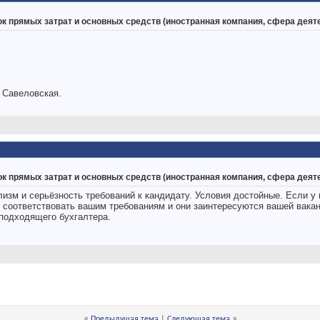
ок прямых затрат и основных средств (иностранная компания, сфера дея
 Савеловская.
ок прямых затрат и основных средств (иностранная компания, сфера дея
изм и серьёзность требований к кандидату. Условия достойные. Если у
т соответствовать вашим требованиям и они заинтересуются вашей вакан
 подходящего бухгалтера.
«
»
Предыдущая тема
|
Следующая тема