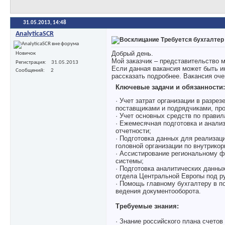
31.05.2013,
14:48
AnalyticaSCR
Требуется бухгалтер 
Добрый день.
Новичок
Мой заказчик – представительство 
Регистрация
31.05.2013
Если данная вакансия может быть и
Сообщений
2
рассказать подробнее. Вакансия оч
Ключевые задачи и обязанности:
· Учет затрат организации в разре
поставщиками и подрядчиками, про
· Учет основных средств по прави
· Ежемесячная подготовка и анали
отчетности;
· Подготовка данных для реализа
головной организации по внутрико
· Ассистирование региональному 
системы;
· Подготовка аналитических данны
отдела Центральной Европы под р
· Помощь главному бухгалтеру в п
ведения документооборота.
Требуемые знания:
· Знание российского плана счетов