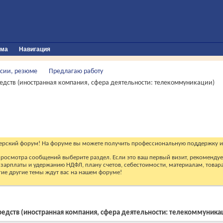
ума
Навигация
сии, резюме
Предлагаю работу
средств (иностранная компания, сфера деятельности: телекоммуникации)
ерский форум! На форуме вы можете получить профессиональную поддержку и
 просмотра сообщений выберите раздел. Если это ваш первый визит, рекоменду
зарплаты и удержанию НДФЛ, плану счетов, себестоимости, материалам, товарам
огие другие темы ждут вас на нашем форуме!
 средств (иностранная компания, сфера деятельности: телекоммуника