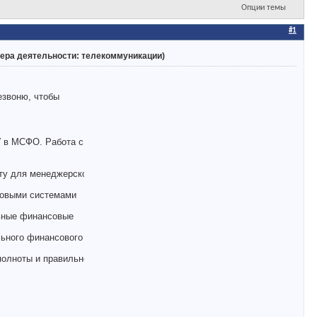
Опции темы
#1
фера деятельности: телекоммуникации)
езвоню, чтобы
У в МСФО. Работа с
ату для менеджерской
совыми системами
льные финансовые
льного финансового
полноты и правильности