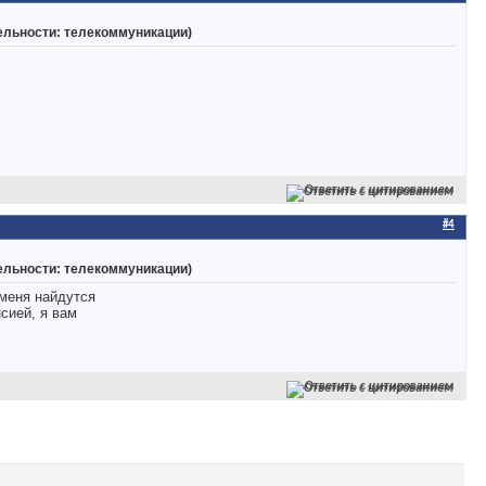
тельности: телекоммуникации)
Ответить с цитированием
#4
тельности: телекоммуникации)
 меня найдутся
сией, я вам
Ответить с цитированием