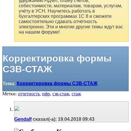
удержанию НДФЛ, плану счетов,
себестоимости, материалам, товарам, услугам,
учёту в УСН. Научитесь работать в
бухгалтерских программах 1С 8 и сможете
самостоятельно сдавать отчётность
электронно. Эти и многие другие темы ждут вас
на нашем форуме!
Корректировка формы
СЗВ-СТАЖ
Тема:
Корректировка формы СЗВ-СТАЖ
Метки:
отчетность
,
пфр
,
сзв-стаж
,
стаж
Gendalf
сказал(-а):
19.04.2018
09:43