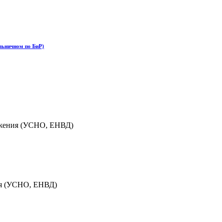
льничном по БиР)
ожения (УСНО, ЕНВД)
ия (УСНО, ЕНВД)